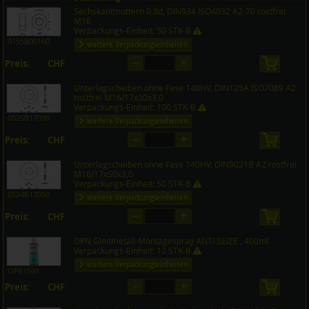
Sechskantmuttern 0,8d, DIN934 ISO4032 A2-70 rostfrei
Preis CHF
Menge
M16
Verpackungs-Einheit: 50 STK-B
0155B00160
weitere Verpackungseinheiten
–
+
Preis:
CHF
in den 
auf Anfrage
Unterlagscheiben ohne Fase 140HV, DIN125A ISO7089 A2
rostfrei M16/17x30x3,0
Verpackungs-Einheit: 100 STK-B
0525B17030
weitere Verpackungseinheiten
–
+
Preis:
CHF
in den 
auf Anfrage
Unterlagscheiben ohne Fase 140HV, DIN9021B A2 rostfrei
M16/17x50x3,0
Verpackungs-Einheit: 50 STK-B
0524B17050
weitere Verpackungseinheiten
–
+
Preis:
CHF
in den 
auf Anfrage
OPN Gleitmetall-Montagespray ANTI SEIZE , 400ml
Verpackungs-Einheit: 12 STK-B
weitere Verpackungseinheiten
OP61501
–
+
Preis:
CHF
in den 
auf Anfrage