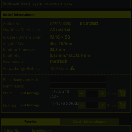
Schlösser, Beschlägen, Torbändern usw.
Artikel-Informationen
Artikel-Nr.:
0250B16050
KN012363
Qualität / Oberfläche:
A2 rostfrei
M16 × 50
Grösse / Dimensionen:
Angriff / SW:
4kt.:16,7mm
Kopfdurchmesser:
38,8mm
Kopfhöhe:
8,95mm/4kt.:12,9mm
Gewindeart:
metrisch
Verpackungs-Einheit:
10/5 Stück
Bemerkung zum Artikel:
Kommission:
in Pack à 10
–
+
Preis:
in 
auf Anfrage
Stück
Stück
in Pack à 5 Stück
–
+
in 
Ihr Preis:
auf Anfrage
Stück
Zubehör
Zusatz-Informationen
Artikel-Nr.
Bezeichnung