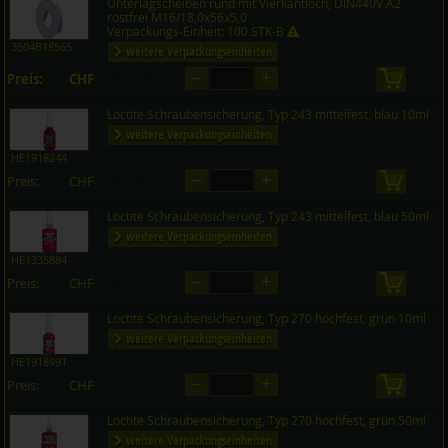
Unterlagscheiben rund mit Vierkantloch, DIN440V A2
rostfrei M16/18,0x56x5,0
Verpackungs-Einheit: 100 STK-B
3504B18565
weitere Verpackungseinheiten
–
+
Preis:
CHF
in den 
auf Anfrage
Loctite Schraubensicherung, Typ 243 mittelfest, blau 10ml
weitere Verpackungseinheiten
HE1918244
–
+
Preis:
CHF
in den 
auf Anfrage
Loctite Schraubensicherung, Typ 243 mittelfest, blau 50ml
weitere Verpackungseinheiten
HE1335884
–
+
Preis:
CHF
in den 
auf Anfrage
Loctite Schraubensicherung, Typ 270 hochfest, grün 10ml
weitere Verpackungseinheiten
HE1918991
–
+
Preis:
CHF
in den 
auf Anfrage
Loctite Schraubensicherung, Typ 270 hochfest, grün 50ml
weitere Verpackungseinheiten