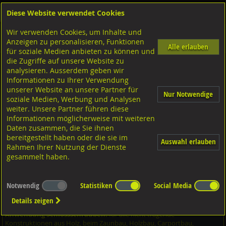
Diese Website verwendet Cookies
Anmelden
Warenkorb
Wir verwenden Cookies, um Inhalte und
Shop
Schrauben
Diverse Schrauben
M-Gewinde
Anzeigen zu personalisieren, Funktionen
Diverse Ausführungen M-Gewinde
Flachrundschrauben
A2 rostfrei
Alle erlauben
für soziale Medien anbieten zu können und
die Zugriffe auf unsere Website zu
analysieren. Ausserdem geben wir
Flachrundschrauben mit 4kt. ohne MU, DIN603 A2
Informationen zu Ihrer Verwendung
rostfrei M16x50
unserer Website an unsere Partner für
Nur Notwendige
soziale Medien, Werbung und Analysen
weiter. Unsere Partner führen diese
Informationen möglicherweise mit weiteren
Daten zusammen, die Sie ihnen
bereitgestellt haben oder die sie im
Auswahl erlauben
Rahmen Ihrer Nutzung der Dienste
gesammelt haben.
Notwendig
Statistiken
Social Media
Details zeigen
Anwendung Schlossschrauben:
für alle nicht tragende
Konstruktionen aus Holz, beim Zaunbau, Holzbau, Carportbau,