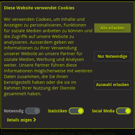
Diese Website verwendet Cookies
Anmelden
Warenkorb
Wir verwenden Cookies, um Inhalte und
Shop
Schrauben
Diverse Schrauben
M-Gewinde
Anzeigen zu personalisieren, Funktionen
Diverse Ausführungen M-Gewinde
Flachrundschrauben
A2 rostfrei
Alle erlauben
für soziale Medien anbieten zu können und
die Zugriffe auf unsere Website zu
analysieren. Ausserdem geben wir
Flachrundschrauben mit 4kt. ohne MU, DIN603 A2
Informationen zu Ihrer Verwendung
rostfrei M12x130
unserer Website an unsere Partner für
Nur Notwendige
soziale Medien, Werbung und Analysen
weiter. Unsere Partner führen diese
Informationen möglicherweise mit weiteren
Daten zusammen, die Sie ihnen
bereitgestellt haben oder die sie im
Auswahl erlauben
Rahmen Ihrer Nutzung der Dienste
gesammelt haben.
Notwendig
Statistiken
Social Media
Details zeigen
Anwendung Schlossschrauben:
für alle nicht tragende
Konstruktionen aus Holz, beim Zaunbau, Holzbau, Carportbau,