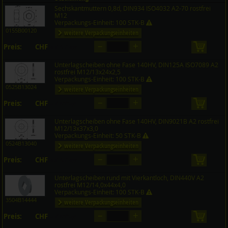
Sechskantmuttern 0,8d, DIN934 ISO4032 A2-70 rostfrei
Preis CHF
Menge
M12
Verpackungs-Einheit: 100 STK-B
0155B00120
weitere Verpackungseinheiten
–
+
Preis:
CHF
in den 
auf Anfrage
Unterlagscheiben ohne Fase 140HV, DIN125A ISO7089 A2
rostfrei M12/13x24x2,5
Verpackungs-Einheit: 100 STK-B
0525B13024
weitere Verpackungseinheiten
–
+
Preis:
CHF
in den 
auf Anfrage
Unterlagscheiben ohne Fase 140HV, DIN9021B A2 rostfrei
M12/13x37x3,0
Verpackungs-Einheit: 50 STK-B
0524B13040
weitere Verpackungseinheiten
–
+
Preis:
CHF
in den 
auf Anfrage
Unterlagscheiben rund mit Vierkantloch, DIN440V A2
rostfrei M12/14,0x44x4,0
Verpackungs-Einheit: 100 STK-B
3504B14444
weitere Verpackungseinheiten
–
+
Preis:
CHF
in den 
auf Anfrage