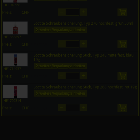
HE1918991
–
+
Preis:
CHF
in den 
auf Anfrage
Loctite Schraubensicherung, Typ 270 hochfest, grün 50ml
weitere Verpackungseinheiten
HE1335897
–
+
Preis:
CHF
in den 
auf Anfrage
Loctite Schraubensicherung Stick, Typ 248 mittelfest, blau
19g
weitere Verpackungseinheiten
HE1714937
–
+
Preis:
CHF
in den 
auf Anfrage
Loctite Schraubensicherung Stick, Typ 268 hochfest, rot 19g
weitere Verpackungseinheiten
HE1709314
–
+
Preis:
CHF
in den 
auf Anfrage