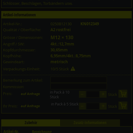
Schlösser, Beschlägen, Torbändern usw.
Artikel-Informationen
Artikel-Nr.:
0250B12130
KN012349
Qualität / Oberfläche:
A2 rostfrei
M12 × 130
Grösse / Dimensionen:
Angriff / SW:
4kt.:12,7mm
Kopfdurchmesser:
30,65mm
Kopfhöhe:
6,95mm/4kt.:8,75mm
Gewindeart:
metrisch
Verpackungs-Einheit:
10/5 Stück
Bemerkung zum Artikel:
Kommission:
in Pack à 10
–
+
Preis:
in 
auf Anfrage
Stück
Stück
in Pack à 5 Stück
–
+
in 
Ihr Preis:
auf Anfrage
Stück
Zubehör
Zusatz-Informationen
Artikel-Nr.
Bezeichnung