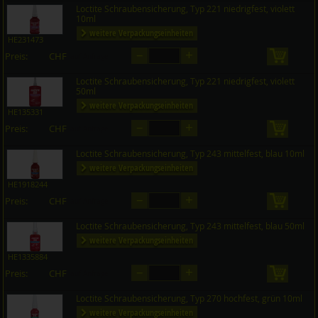
Loctite Schraubensicherung, Typ 221 niedrigfest, violett
10ml
weitere Verpackungseinheiten
HE231473
–
+
Preis:
CHF
in den 
auf Anfrage
Loctite Schraubensicherung, Typ 221 niedrigfest, violett
50ml
weitere Verpackungseinheiten
HE135331
–
+
Preis:
CHF
in den 
auf Anfrage
Loctite Schraubensicherung, Typ 243 mittelfest, blau 10ml
weitere Verpackungseinheiten
HE1918244
–
+
Preis:
CHF
in den 
auf Anfrage
Loctite Schraubensicherung, Typ 243 mittelfest, blau 50ml
weitere Verpackungseinheiten
HE1335884
–
+
Preis:
CHF
in den 
auf Anfrage
Loctite Schraubensicherung, Typ 270 hochfest, grün 10ml
weitere Verpackungseinheiten