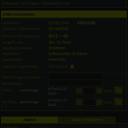
Schlösser, Beschlägen, Torbändern usw.
Artikel-Informationen
Artikel-Nr.:
0250B12040
KN012336
Qualität / Oberfläche:
A2 rostfrei
M12 × 40
Grösse / Dimensionen:
Angriff / SW:
4kt.:12,7mm
Kopfdurchmesser:
30,65mm
Kopfhöhe:
6,95mm/4kt.:8,75mm
Gewindeart:
metrisch
Verpackungs-Einheit:
25/10 Stück
Bemerkung zum Artikel:
Kommission:
in Pack à 25
–
+
Preis:
in 
auf Anfrage
Stück
Stück
in Pack à 10
–
+
in 
Ihr Preis:
auf Anfrage
Stück
Stück
Zubehör
Zusatz-Informationen