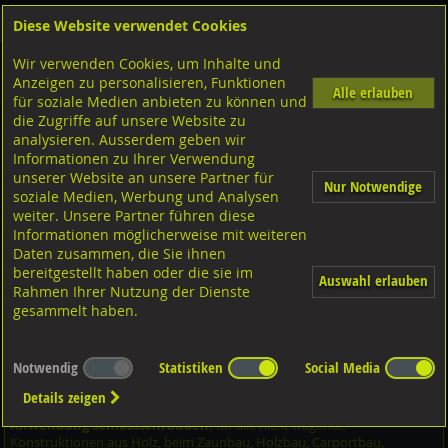
Diese Website verwendet Cookies
Anmelden
Warenkorb
Wir verwenden Cookies, um Inhalte und
Shop
Schrauben
Diverse Schrauben
M-Gewinde
Anzeigen zu personalisieren, Funktionen
Diverse Ausführungen M-Gewinde
Flachrundschrauben
A2 rostfrei
Alle erlauben
für soziale Medien anbieten zu können und
die Zugriffe auf unsere Website zu
analysieren. Ausserdem geben wir
Flachrundschrauben mit 4kt. ohne MU, DIN603 A2
Informationen zu Ihrer Verwendung
rostfrei M12x40
unserer Website an unsere Partner für
Nur Notwendige
soziale Medien, Werbung und Analysen
weiter. Unsere Partner führen diese
Informationen möglicherweise mit weiteren
Daten zusammen, die Sie ihnen
bereitgestellt haben oder die sie im
Auswahl erlauben
Rahmen Ihrer Nutzung der Dienste
gesammelt haben.
Notwendig
Statistiken
Social Media
Details zeigen
Anwendung Schlossschrauben:
für alle nicht tragende
Konstruktionen aus Holz, beim Zaunbau, Holzbau, Carportbau,