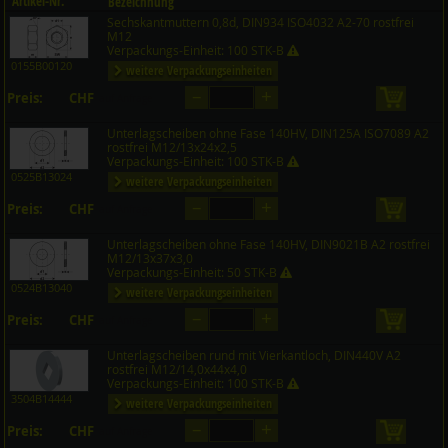
Artikel-Nr.
Bezeichnung
Sechskantmuttern 0,8d, DIN934 ISO4032 A2-70 rostfrei
Preis CHF
Menge
M12
Verpackungs-Einheit: 100 STK-B
0155B00120
weitere Verpackungseinheiten
–
+
Preis:
CHF
in den 
auf Anfrage
Unterlagscheiben ohne Fase 140HV, DIN125A ISO7089 A2
rostfrei M12/13x24x2,5
Verpackungs-Einheit: 100 STK-B
0525B13024
weitere Verpackungseinheiten
–
+
Preis:
CHF
in den 
auf Anfrage
Unterlagscheiben ohne Fase 140HV, DIN9021B A2 rostfrei
M12/13x37x3,0
Verpackungs-Einheit: 50 STK-B
0524B13040
weitere Verpackungseinheiten
–
+
Preis:
CHF
in den 
auf Anfrage
Unterlagscheiben rund mit Vierkantloch, DIN440V A2
rostfrei M12/14,0x44x4,0
Verpackungs-Einheit: 100 STK-B
3504B14444
weitere Verpackungseinheiten
–
+
Preis:
CHF
in den 
auf Anfrage