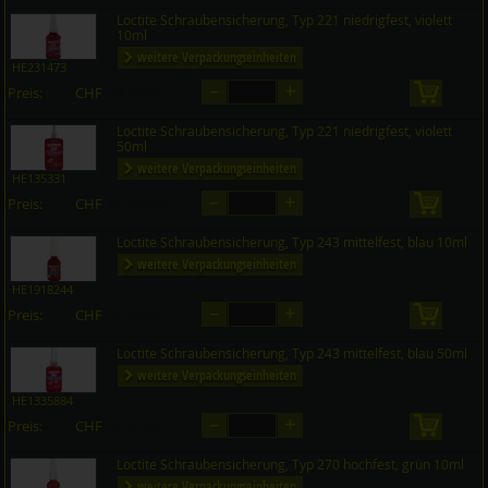
Loctite Schraubensicherung, Typ 221 niedrigfest, violett
10ml
weitere Verpackungseinheiten
HE231473
–
+
Preis:
CHF
in den 
auf Anfrage
Loctite Schraubensicherung, Typ 221 niedrigfest, violett
50ml
weitere Verpackungseinheiten
HE135331
–
+
Preis:
CHF
in den 
auf Anfrage
Loctite Schraubensicherung, Typ 243 mittelfest, blau 10ml
weitere Verpackungseinheiten
HE1918244
–
+
Preis:
CHF
in den 
auf Anfrage
Loctite Schraubensicherung, Typ 243 mittelfest, blau 50ml
weitere Verpackungseinheiten
HE1335884
–
+
Preis:
CHF
in den 
auf Anfrage
Loctite Schraubensicherung, Typ 270 hochfest, grün 10ml
weitere Verpackungseinheiten