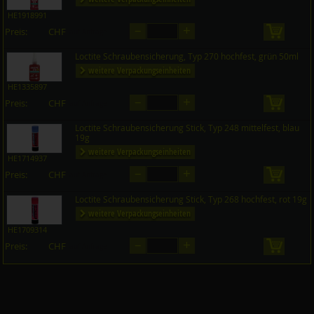
HE1918991
–
+
Preis:
CHF
in den 
auf Anfrage
Loctite Schraubensicherung, Typ 270 hochfest, grün 50ml
weitere Verpackungseinheiten
HE1335897
–
+
Preis:
CHF
in den 
auf Anfrage
Loctite Schraubensicherung Stick, Typ 248 mittelfest, blau
19g
weitere Verpackungseinheiten
HE1714937
–
+
Preis:
CHF
in den 
auf Anfrage
Loctite Schraubensicherung Stick, Typ 268 hochfest, rot 19g
weitere Verpackungseinheiten
HE1709314
–
+
Preis:
CHF
in den 
auf Anfrage