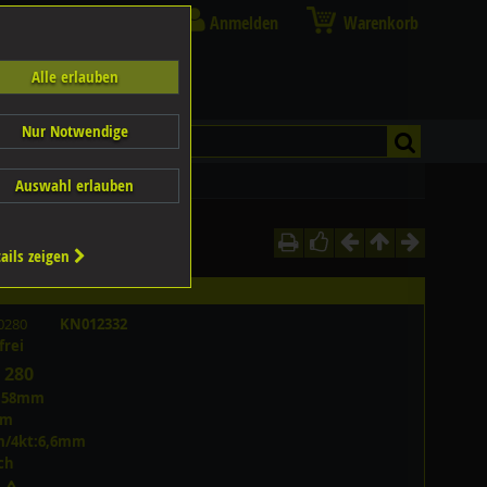
Anmelden
Warenkorb
Alle erlauben
Nur Notwendige
Auswahl erlauben
ails zeigen
0280
KN012332
frei
 280
0,58mm
mm
m/4kt:6,6mm
ch