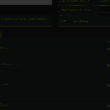
Verpackungs-Einheit:
1 Stüc
Bemerkung zum Artikel:
Kommission:
ruktionen aus Holz, beim Zaunbau,
Preis:
auf Anfrage
Pr
frei M10
Pr
9 A2 rostfrei
Pr
stfrei
Pr
 rostfrei
Pr