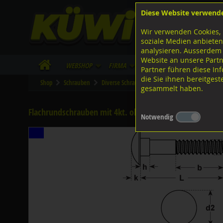
Diese Website verwend
F
Lagerstrasse 8
8953 Dietikon
Wir verwenden Cookies, 
I
Tel.
043 455 20 30
soziale Medien anbieten
analysieren. Ausserdem
Website an unsere Partn
WebShop
Firma
Lieferinfo
Infos/Dow
Partner führen diese I
die Sie ihnen bereitges
Shop
Schrauben
Diverse Schrauben
M-Gewinde
Diverse 
gesammelt haben.
Flachrundschrauben mit 4kt. ohne MU, DIN603 A2 rostf
Notwendig