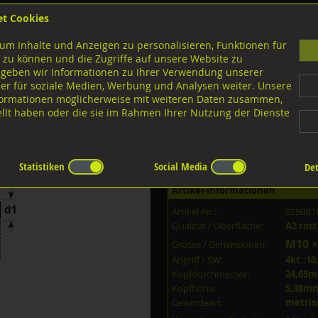
et Cookies
B
um Inhalte und Anzeigen zu personalisieren, Funktionen für
G
 zu können und die Zugriffe auf unsere Website zu
 geben wir Informationen zu Ihrer Verwendung unserer
er für soziale Medien, Werbung und Analysen weiter. Unsere
nloads
nformationen möglicherweise mit weiteren Daten zusammen,
tellt haben oder die sie im Rahmen Ihrer Nutzung der Dienste
Ausführungen M-Gewinde
Flachrundschrauben
A2 rostfrei
rei M10x280
Statistiken
Social Media
Det
Artikel-Informationen
Artikel-Nr.:
0250B1
Qualität / Oberfläche:
A2 rost
M10 ×
Grösse / Dimensionen:
Angriff / SW:
4kt.:1
Kopfdurchmesser:
24,65
Kopfhöhe:
5,38m
Gewindeart:
metris