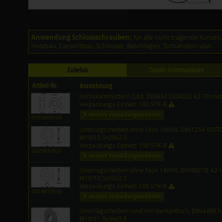
Anwendung Schlossschrauben:
für alle nicht tragende Konst
Holzbau, Carportbau, Schlösser, Beschlägen, Torbändern usw.
Zubehör
Zusatz-Informationen
Artikel-Nr.
Bezeichnung
Sechskantmuttern 0,8d, DIN934 ISO4032 A2-70 rost
Verpackungs-Einheit: 100 STK-B
weitere Verpackungseinheiten
0155B00100
Unterlagscheiben ohne Fase 140HV, DIN125A ISO708
M10/10,5x20x2,0
Verpackungs-Einheit: 100 STK-B
0525B10521
weitere Verpackungseinheiten
Unterlagscheiben ohne Fase 140HV, DIN9021B A2 ro
M10/10,5x30x2,5
Verpackungs-Einheit: 100 STK-B
0524B10530
weitere Verpackungseinheiten
Unterlagscheiben rund mit Vierkantloch, DIN440V A2
M10/11,0x34x3,0