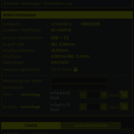
Schlösser, Beschlägen, Torbändern usw.
Artikel-Informationen
Artikel-Nr.:
0250B08012
KN012278
Qualität / Oberfläche:
A2 rostfrei
M8 × 12
Grösse / Dimensionen:
Angriff / SW:
4kt.:8,58mm
Kopfdurchmesser:
20,65mm
Kopfhöhe:
4,88mm/4kt.:5,6mm
Gewindeart:
metrisch
Verpackungs-Einheit:
50/25 Stück
Bemerkung zum Artikel:
Kommission:
in Pack à 50
–
+
Preis:
in 
auf Anfrage
Stück
Stück
in Pack à 25
–
+
in 
Ihr Preis:
auf Anfrage
Stück
Stück
Zubehör
Zusatz-Informationen