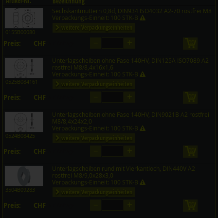
Artikel-Nr.
Bezeichnung
Sechskantmuttern 0,8d, DIN934 ISO4032 A2-70 rostfrei M8
Preis CHF
Menge
Verpackungs-Einheit: 100 STK-B
weitere Verpackungseinheiten
0155B00080
–
+
Preis:
CHF
in den 
auf Anfrage
Unterlagscheiben ohne Fase 140HV, DIN125A ISO7089 A2
rostfrei M8/8,4x16x1,6
Verpackungs-Einheit: 100 STK-B
0525B084161
weitere Verpackungseinheiten
–
+
Preis:
CHF
in den 
auf Anfrage
Unterlagscheiben ohne Fase 140HV, DIN9021B A2 rostfrei
M8/8,4x24x2,0
Verpackungs-Einheit: 100 STK-B
0524B08425
weitere Verpackungseinheiten
–
+
Preis:
CHF
in den 
auf Anfrage
Unterlagscheiben rund mit Vierkantloch, DIN440V A2
rostfrei M8/9,0x28x3,0
Verpackungs-Einheit: 100 STK-B
3504B09283
weitere Verpackungseinheiten
–
+
Preis:
CHF
in den 
auf Anfrage