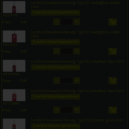
Loctite Schraubensicherung, Typ 221 niedrigfest, violett
10ml
weitere Verpackungseinheiten
HE231473
–
+
Preis:
CHF
in den 
auf Anfrage
Loctite Schraubensicherung, Typ 221 niedrigfest, violett
50ml
weitere Verpackungseinheiten
HE135331
–
+
Preis:
CHF
in den 
auf Anfrage
Loctite Schraubensicherung, Typ 243 mittelfest, blau 10ml
weitere Verpackungseinheiten
HE1918244
–
+
Preis:
CHF
in den 
auf Anfrage
Loctite Schraubensicherung, Typ 243 mittelfest, blau 50ml
weitere Verpackungseinheiten
HE1335884
–
+
Preis:
CHF
in den 
auf Anfrage
Loctite Schraubensicherung, Typ 270 hochfest, grün 10ml
weitere Verpackungseinheiten