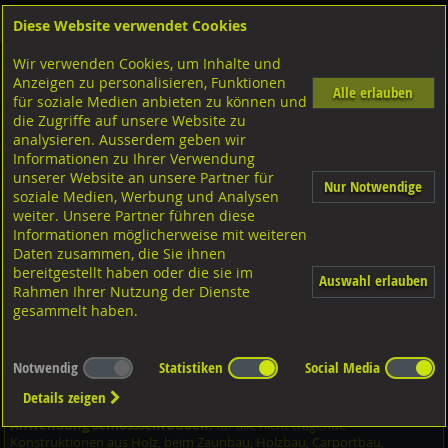
Diese Website verwendet Cookies
Anmelden
Warenkorb
Wir verwenden Cookies, um Inhalte und
Shop
Schrauben
Diverse Schrauben
M-Gewinde
Anzeigen zu personalisieren, Funktionen
Diverse Ausführungen M-Gewinde
Flachrundschrauben
A2 rostfrei
Alle erlauben
für soziale Medien anbieten zu können und
die Zugriffe auf unsere Website zu
analysieren. Ausserdem geben wir
Flachrundschrauben mit 4kt. ohne MU, DIN603 A2
Informationen zu Ihrer Verwendung
rostfrei M8x12
unserer Website an unsere Partner für
Nur Notwendige
soziale Medien, Werbung und Analysen
weiter. Unsere Partner führen diese
Informationen möglicherweise mit weiteren
Daten zusammen, die Sie ihnen
bereitgestellt haben oder die sie im
Auswahl erlauben
Rahmen Ihrer Nutzung der Dienste
gesammelt haben.
Notwendig
Statistiken
Social Media
Details zeigen
Anwendung Schlossschrauben:
für alle nicht tragende
Konstruktionen aus Holz, beim Zaunbau, Holzbau, Carportbau,