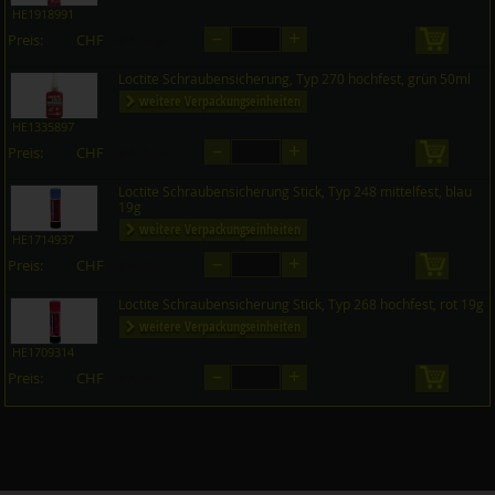
HE1918991
–
+
Preis:
CHF
in den 
auf Anfrage
Loctite Schraubensicherung, Typ 270 hochfest, grün 50ml
weitere Verpackungseinheiten
HE1335897
–
+
Preis:
CHF
in den 
auf Anfrage
Loctite Schraubensicherung Stick, Typ 248 mittelfest, blau
19g
weitere Verpackungseinheiten
HE1714937
–
+
Preis:
CHF
in den 
auf Anfrage
Loctite Schraubensicherung Stick, Typ 268 hochfest, rot 19g
weitere Verpackungseinheiten
HE1709314
–
+
Preis:
CHF
in den 
auf Anfrage