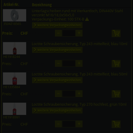
Artikel-Nr.
Bezeichnung
Unterlagscheiben rund mit Vierkantloch, DIN440V Stahl
Preis CHF
Menge
verzinkt M16/18,0x56x5,0
Verpackungs-Einheit: 100 STK-B
3504Z18565
weitere Verpackungseinheiten
–
+
Preis:
CHF
in den 
auf Anfrage
Loctite Schraubensicherung, Typ 243 mittelfest, blau 10ml
weitere Verpackungseinheiten
HE1918244
–
+
Preis:
CHF
in den 
auf Anfrage
Loctite Schraubensicherung, Typ 243 mittelfest, blau 50ml
weitere Verpackungseinheiten
HE1335884
–
+
Preis:
CHF
in den 
auf Anfrage
Loctite Schraubensicherung, Typ 270 hochfest, grün 10ml
weitere Verpackungseinheiten
HE1918991
–
+
Preis:
CHF
in den 
auf Anfrage