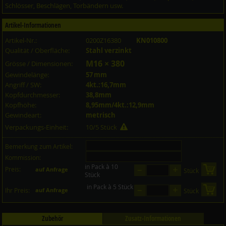
Schlösser, Beschlägen, Torbändern usw.
Artikel-Informationen
Artikel-Nr.:
0200Z16380
KN010800
Qualität / Oberfläche:
Stahl verzinkt
M16 × 380
Grösse / Dimensionen:
Gewindelänge:
57 mm
Angriff / SW:
4kt.:16,7mm
Kopfdurchmesser:
38,8mm
Kopfhöhe:
8,95mm/4kt.:12,9mm
Gewindeart:
metrisch
Verpackungs-Einheit:
10/5 Stück
Bemerkung zum Artikel:
Kommission:
in Pack à 10
–
+
Preis:
in 
auf Anfrage
Stück
Stück
in Pack à 5 Stück
–
+
in 
Ihr Preis:
auf Anfrage
Stück
Zubehör
Zusatz-Informationen