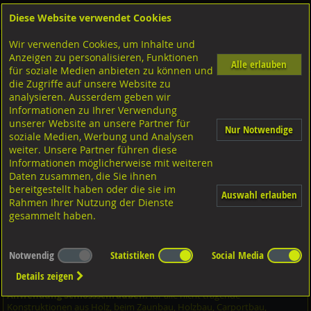
Diese Website verwendet Cookies
Anmelden
Warenkorb
Wir verwenden Cookies, um Inhalte und
Shop
Schrauben
Diverse Schrauben
M-Gewinde
Anzeigen zu personalisieren, Funktionen
Diverse Ausführungen M-Gewinde
Flachrundschrauben
Stahl verzinkt
Alle erlauben
für soziale Medien anbieten zu können und
die Zugriffe auf unsere Website zu
analysieren. Ausserdem geben wir
Flachrundschrauben mit 4kt. Ansatz und MU, DIN603
Informationen zu Ihrer Verwendung
Stahl verzinkt M16x380/57
unserer Website an unsere Partner für
Nur Notwendige
soziale Medien, Werbung und Analysen
weiter. Unsere Partner führen diese
Informationen möglicherweise mit weiteren
Daten zusammen, die Sie ihnen
bereitgestellt haben oder die sie im
Auswahl erlauben
Rahmen Ihrer Nutzung der Dienste
gesammelt haben.
Notwendig
Statistiken
Social Media
Details zeigen
Anwendung Schlossschrauben:
für alle nicht tragende
Konstruktionen aus Holz, beim Zaunbau, Holzbau, Carportbau,