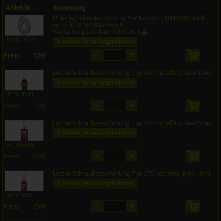
Artikel-Nr.
Bezeichnung
Unterlagscheiben rund mit Vierkantloch, DIN440V Stahl
Preis CHF
Menge
verzinkt M16/18,0x56x5,0
Verpackungs-Einheit: 100 STK-B
3504Z18565
weitere Verpackungseinheiten
–
+
Preis:
CHF
in den 
auf Anfrage
Loctite Schraubensicherung, Typ 243 mittelfest, blau 10ml
weitere Verpackungseinheiten
HE1918244
–
+
Preis:
CHF
in den 
auf Anfrage
Loctite Schraubensicherung, Typ 243 mittelfest, blau 50ml
weitere Verpackungseinheiten
HE1335884
–
+
Preis:
CHF
in den 
auf Anfrage
Loctite Schraubensicherung, Typ 270 hochfest, grün 10ml
weitere Verpackungseinheiten
HE1918991
–
+
Preis:
CHF
in den 
auf Anfrage