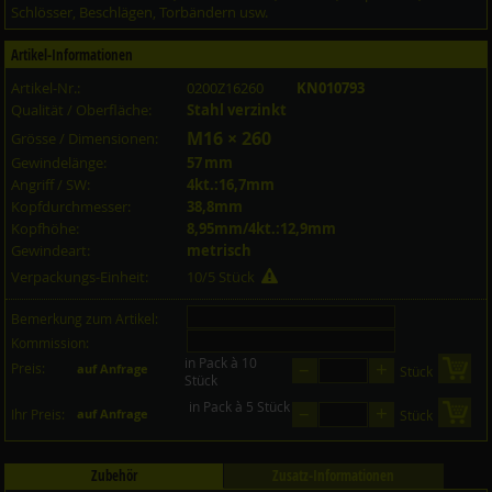
Schlösser, Beschlägen, Torbändern usw.
Artikel-Informationen
Artikel-Nr.:
0200Z16260
KN010793
Qualität / Oberfläche:
Stahl verzinkt
M16 × 260
Grösse / Dimensionen:
Gewindelänge:
57 mm
Angriff / SW:
4kt.:16,7mm
Kopfdurchmesser:
38,8mm
Kopfhöhe:
8,95mm/4kt.:12,9mm
Gewindeart:
metrisch
Verpackungs-Einheit:
10/5 Stück
Bemerkung zum Artikel:
Kommission:
in Pack à 10
–
+
Preis:
in 
auf Anfrage
Stück
Stück
in Pack à 5 Stück
–
+
in 
Ihr Preis:
auf Anfrage
Stück
Zubehör
Zusatz-Informationen