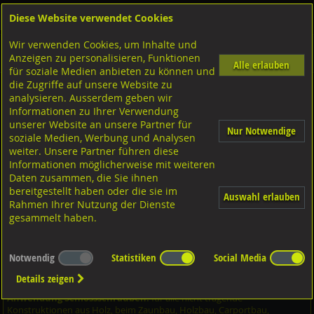
Diese Website verwendet Cookies
Anmelden
Warenkorb
Wir verwenden Cookies, um Inhalte und
Shop
Schrauben
Diverse Schrauben
M-Gewinde
Anzeigen zu personalisieren, Funktionen
Diverse Ausführungen M-Gewinde
Flachrundschrauben
Stahl verzinkt
Alle erlauben
für soziale Medien anbieten zu können und
die Zugriffe auf unsere Website zu
analysieren. Ausserdem geben wir
Flachrundschrauben mit 4kt. Ansatz und MU, DIN603
Informationen zu Ihrer Verwendung
Stahl verzinkt M16x260/57
unserer Website an unsere Partner für
Nur Notwendige
soziale Medien, Werbung und Analysen
weiter. Unsere Partner führen diese
Informationen möglicherweise mit weiteren
Daten zusammen, die Sie ihnen
bereitgestellt haben oder die sie im
Auswahl erlauben
Rahmen Ihrer Nutzung der Dienste
gesammelt haben.
Notwendig
Statistiken
Social Media
Details zeigen
Anwendung Schlossschrauben:
für alle nicht tragende
Konstruktionen aus Holz, beim Zaunbau, Holzbau, Carportbau,