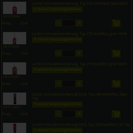
Loctite Schraubensicherung, Typ 243 mittelfest, blau 50ml
weitere Verpackungseinheiten
HE1335884
–
+
Preis:
CHF
in den 
auf Anfrage
Loctite Schraubensicherung, Typ 270 hochfest, grün 10ml
weitere Verpackungseinheiten
HE1918991
–
+
Preis:
CHF
in den 
auf Anfrage
Loctite Schraubensicherung, Typ 270 hochfest, grün 50ml
weitere Verpackungseinheiten
HE1335897
–
+
Preis:
CHF
in den 
auf Anfrage
Loctite Schraubensicherung Stick, Typ 248 mittelfest, blau
19g
weitere Verpackungseinheiten
HE1714937
–
+
Preis:
CHF
in den 
auf Anfrage
Loctite Schraubensicherung Stick, Typ 268 hochfest, rot 19g
weitere Verpackungseinheiten