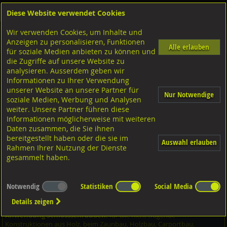
Diese Website verwendet Cookies
Anmelden
Warenkorb
Wir verwenden Cookies, um Inhalte und
Shop
Schrauben
Diverse Schrauben
M-Gewinde
Anzeigen zu personalisieren, Funktionen
Diverse Ausführungen M-Gewinde
Flachrundschrauben
Stahl verzinkt
Alle erlauben
für soziale Medien anbieten zu können und
die Zugriffe auf unsere Website zu
analysieren. Ausserdem geben wir
Flachrundschrauben mit 4kt. Ansatz und MU, DIN603
Informationen zu Ihrer Verwendung
Stahl verzinkt M12x250/49
unserer Website an unsere Partner für
Nur Notwendige
soziale Medien, Werbung und Analysen
weiter. Unsere Partner führen diese
Informationen möglicherweise mit weiteren
Daten zusammen, die Sie ihnen
bereitgestellt haben oder die sie im
Auswahl erlauben
Rahmen Ihrer Nutzung der Dienste
gesammelt haben.
Notwendig
Statistiken
Social Media
Details zeigen
Anwendung Schlossschrauben:
für alle nicht tragende
Konstruktionen aus Holz, beim Zaunbau, Holzbau, Carportbau,