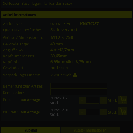
Schlösser, Beschlägen, Torbändern usw.
Artikel-Informationen
Artikel-Nr.:
0200Z12250
KN070787
Qualität / Oberfläche:
Stahl verzinkt
M12 × 250
Grösse / Dimensionen:
Gewindelänge:
49 mm
Angriff / SW:
4kt.:12,7mm
Kopfdurchmesser:
30,65mm
Kopfhöhe:
6,95mm/4kt.:8,75mm
Gewindeart:
metrisch
Verpackungs-Einheit:
25/10 Stück
Bemerkung zum Artikel:
Kommission:
in Pack à 25
–
+
Preis:
in 
auf Anfrage
Stück
Stück
in Pack à 10
–
+
in 
Ihr Preis:
auf Anfrage
Stück
Stück
Zubehör
Zusatz-Informationen