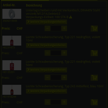
Artikel-Nr.
Bezeichnung
Unterlagscheiben rund mit Vierkantloch, DIN440V Stahl
Preis CHF
Menge
verzinkt M12/14,0x44x4,0
Verpackungs-Einheit: 100 STK-B
3504Z14444
weitere Verpackungseinheiten
–
+
Preis:
CHF
in den 
auf Anfrage
Loctite Schraubensicherung, Typ 221 niedrigfest, violett
10ml
weitere Verpackungseinheiten
HE231473
–
+
Preis:
CHF
in den 
auf Anfrage
Loctite Schraubensicherung, Typ 221 niedrigfest, violett
50ml
weitere Verpackungseinheiten
HE135331
–
+
Preis:
CHF
in den 
auf Anfrage
Loctite Schraubensicherung, Typ 243 mittelfest, blau 10ml
weitere Verpackungseinheiten
HE1918244
–
+
Preis:
CHF
in den 
auf Anfrage