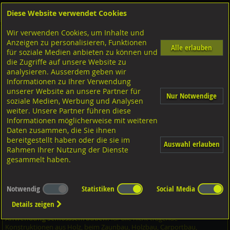
Diese Website verwendet Cookies
Anmelden
Warenkorb
Wir verwenden Cookies, um Inhalte und
Shop
Schrauben
Diverse Schrauben
M-Gewinde
Anzeigen zu personalisieren, Funktionen
Diverse Ausführungen M-Gewinde
Flachrundschrauben
Stahl verzinkt
Alle erlauben
für soziale Medien anbieten zu können und
die Zugriffe auf unsere Website zu
analysieren. Ausserdem geben wir
Flachrundschrauben mit 4kt. Ansatz und MU, DIN603
Informationen zu Ihrer Verwendung
Stahl verzinkt M10x75/26
unserer Website an unsere Partner für
Nur Notwendige
soziale Medien, Werbung und Analysen
weiter. Unsere Partner führen diese
Informationen möglicherweise mit weiteren
Daten zusammen, die Sie ihnen
bereitgestellt haben oder die sie im
Auswahl erlauben
Rahmen Ihrer Nutzung der Dienste
gesammelt haben.
Notwendig
Statistiken
Social Media
Details zeigen
Anwendung Schlossschrauben:
für alle nicht tragende
Konstruktionen aus Holz, beim Zaunbau, Holzbau, Carportbau,