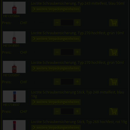
Loctite Schraubensicherung, Typ 243 mittelfest, blau 50ml
weitere Verpackungseinheiten
HE1335884
–
+
Preis:
CHF
in den 
auf Anfrage
Loctite Schraubensicherung, Typ 270 hochfest, grün 10ml
weitere Verpackungseinheiten
HE1918991
–
+
Preis:
CHF
in den 
auf Anfrage
Loctite Schraubensicherung, Typ 270 hochfest, grün 50ml
weitere Verpackungseinheiten
HE1335897
–
+
Preis:
CHF
in den 
auf Anfrage
Loctite Schraubensicherung Stick, Typ 248 mittelfest, blau
19g
weitere Verpackungseinheiten
HE1714937
–
+
Preis:
CHF
in den 
auf Anfrage
Loctite Schraubensicherung Stick, Typ 268 hochfest, rot 19g
weitere Verpackungseinheiten