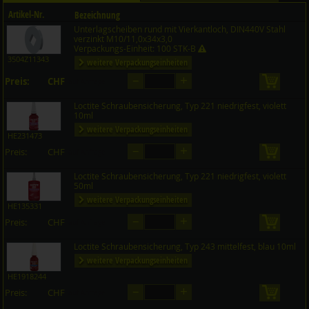
Artikel-Nr.
Bezeichnung
Unterlagscheiben rund mit Vierkantloch, DIN440V Stahl
Preis CHF
Menge
verzinkt M10/11,0x34x3,0
Verpackungs-Einheit: 100 STK-B
3504Z11343
weitere Verpackungseinheiten
–
+
Preis:
CHF
in den 
auf Anfrage
Loctite Schraubensicherung, Typ 221 niedrigfest, violett
10ml
weitere Verpackungseinheiten
HE231473
–
+
Preis:
CHF
in den 
auf Anfrage
Loctite Schraubensicherung, Typ 221 niedrigfest, violett
50ml
weitere Verpackungseinheiten
HE135331
–
+
Preis:
CHF
in den 
auf Anfrage
Loctite Schraubensicherung, Typ 243 mittelfest, blau 10ml
weitere Verpackungseinheiten
HE1918244
–
+
Preis:
CHF
in den 
auf Anfrage