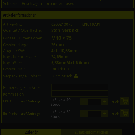
Schlösser, Beschlägen, Torbändern usw.
Artikel-Informationen
Artikel-Nr.:
0200Z10075
KN010731
Qualität / Oberfläche:
Stahl verzinkt
M10 × 75
Grösse / Dimensionen:
Gewindelänge:
26 mm
Angriff / SW:
4kt.:10,58mm
Kopfdurchmesser:
24,65mm
Kopfhöhe:
5,38mm/4kt:6,6mm
Gewindeart:
metrisch
Verpackungs-Einheit:
50/25 Stück
Bemerkung zum Artikel:
Kommission:
in Pack à 50
–
+
Preis:
in 
auf Anfrage
Stück
Stück
in Pack à 25
–
+
in 
Ihr Preis:
auf Anfrage
Stück
Stück
Zubehör
Zusatz-Informationen