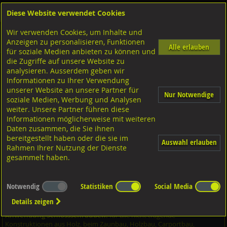
Diese Website verwendet Cookies
Anmelden
Warenkorb
Wir verwenden Cookies, um Inhalte und
Shop
Schrauben
Diverse Schrauben
M-Gewinde
Anzeigen zu personalisieren, Funktionen
Diverse Ausführungen M-Gewinde
Flachrundschrauben
Stahl verzinkt
Alle erlauben
für soziale Medien anbieten zu können und
die Zugriffe auf unsere Website zu
analysieren. Ausserdem geben wir
Flachrundschrauben mit 4kt. Ansatz und MU, DIN603
Informationen zu Ihrer Verwendung
Stahl verzinkt M6x100/18
unserer Website an unsere Partner für
Nur Notwendige
soziale Medien, Werbung und Analysen
weiter. Unsere Partner führen diese
Informationen möglicherweise mit weiteren
Daten zusammen, die Sie ihnen
bereitgestellt haben oder die sie im
Auswahl erlauben
Rahmen Ihrer Nutzung der Dienste
gesammelt haben.
Notwendig
Statistiken
Social Media
Details zeigen
Anwendung Schlossschrauben:
für alle nicht tragende
Konstruktionen aus Holz, beim Zaunbau, Holzbau, Carportbau,