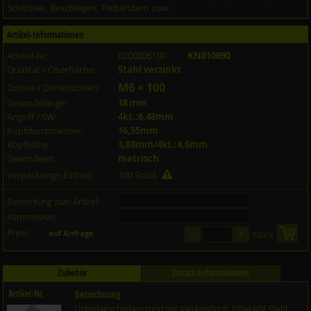
Schlösser, Beschlägen, Torbändern usw.
Artikel-Informationen
Artikel-Nr.:
0200Z06100
KN010690
Qualität / Oberfläche:
Stahl verzinkt
M6 × 100
Grösse / Dimensionen:
Gewindelänge:
18 mm
Angriff / SW:
4kt.:6,48mm
Kopfdurchmesser:
16,55mm
Kopfhöhe:
3,88mm/4kt.:4,6mm
Gewindeart:
metrisch
Verpackungs-Einheit:
100 Stück
Bemerkung zum Artikel:
Kommission:
–
+
Preis:
in 
auf Anfrage
Stück
Zubehör
Zusatz-Informationen
Artikel-Nr.
Bezeichnung
Unterlagscheiben rund mit Vierkantloch, DIN440V Stahl