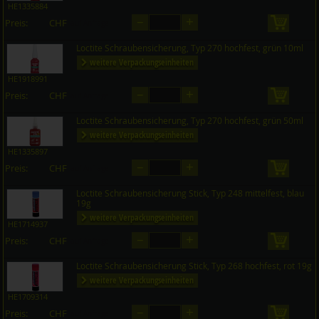
HE1335884
–
+
Preis:
CHF
in den 
auf Anfrage
Loctite Schraubensicherung, Typ 270 hochfest, grün 10ml
weitere Verpackungseinheiten
HE1918991
–
+
Preis:
CHF
in den 
auf Anfrage
Loctite Schraubensicherung, Typ 270 hochfest, grün 50ml
weitere Verpackungseinheiten
HE1335897
–
+
Preis:
CHF
in den 
auf Anfrage
Loctite Schraubensicherung Stick, Typ 248 mittelfest, blau
19g
weitere Verpackungseinheiten
HE1714937
–
+
Preis:
CHF
in den 
auf Anfrage
Loctite Schraubensicherung Stick, Typ 268 hochfest, rot 19g
weitere Verpackungseinheiten
HE1709314
–
+
Preis:
CHF
in den 
auf Anfrage