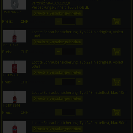
Preis CHF
Menge
verzinkt M6/6,6x22x2,0
Verpackungs-Einheit: 100 STK-B
3504Z06622
weitere Verpackungseinheiten
–
+
Preis:
CHF
in den 
auf Anfrage
Loctite Schraubensicherung, Typ 221 niedrigfest, violett
10ml
weitere Verpackungseinheiten
HE231473
–
+
Preis:
CHF
in den 
auf Anfrage
Loctite Schraubensicherung, Typ 221 niedrigfest, violett
50ml
weitere Verpackungseinheiten
HE135331
–
+
Preis:
CHF
in den 
auf Anfrage
Loctite Schraubensicherung, Typ 243 mittelfest, blau 10ml
weitere Verpackungseinheiten
HE1918244
–
+
Preis:
CHF
in den 
auf Anfrage
Loctite Schraubensicherung, Typ 243 mittelfest, blau 50ml
weitere Verpackungseinheiten