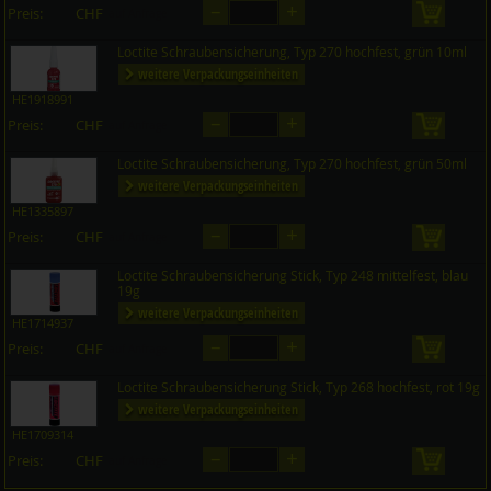
–
+
Preis:
CHF
in den 
auf Anfrage
Loctite Schraubensicherung, Typ 270 hochfest, grün 10ml
weitere Verpackungseinheiten
HE1918991
–
+
Preis:
CHF
in den 
auf Anfrage
Loctite Schraubensicherung, Typ 270 hochfest, grün 50ml
weitere Verpackungseinheiten
HE1335897
–
+
Preis:
CHF
in den 
auf Anfrage
Loctite Schraubensicherung Stick, Typ 248 mittelfest, blau
19g
weitere Verpackungseinheiten
HE1714937
–
+
Preis:
CHF
in den 
auf Anfrage
Loctite Schraubensicherung Stick, Typ 268 hochfest, rot 19g
weitere Verpackungseinheiten
HE1709314
–
+
Preis:
CHF
in den 
auf Anfrage