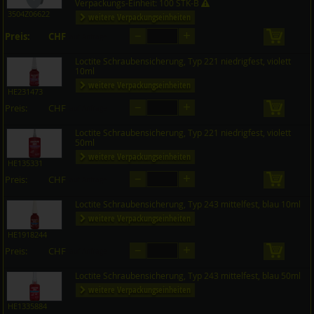
Verpackungs-Einheit: 100 STK-B
3504Z06622
weitere Verpackungseinheiten
–
+
Preis:
CHF
in den 
auf Anfrage
Loctite Schraubensicherung, Typ 221 niedrigfest, violett
10ml
weitere Verpackungseinheiten
HE231473
–
+
Preis:
CHF
in den 
auf Anfrage
Loctite Schraubensicherung, Typ 221 niedrigfest, violett
50ml
weitere Verpackungseinheiten
HE135331
–
+
Preis:
CHF
in den 
auf Anfrage
Loctite Schraubensicherung, Typ 243 mittelfest, blau 10ml
weitere Verpackungseinheiten
HE1918244
–
+
Preis:
CHF
in den 
auf Anfrage
Loctite Schraubensicherung, Typ 243 mittelfest, blau 50ml
weitere Verpackungseinheiten
HE1335884