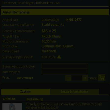
Schlösser, Beschlägen, Torbändern usw.
Artikel-Informationen
Artikel-Nr.:
0200Z06025
KN010677
Qualität / Oberfläche:
Stahl verzinkt
M6 × 25
Grösse / Dimensionen:
Angriff / SW:
4kt.:6,48mm
Kopfdurchmesser:
16,55mm
Kopfhöhe:
3,88mm/4kt.:4,6mm
Gewindeart:
metrisch
Verpackungs-Einheit:
100 Stück
Bemerkung zum Artikel:
Kommission:
–
+
Preis:
in 
auf Anfrage
Stück
Zubehör
Zusatz-Informationen
Artikel-Nr.
Bezeichnung
Unterlagscheiben rund mit Vierkantloch, DIN440V Stahl
Preis CHF
Menge
verzinkt M6/6,6x22x2,0