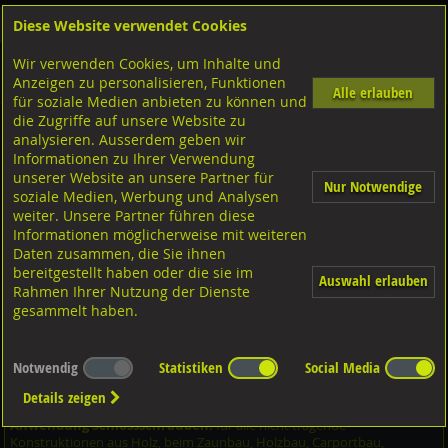
Diese Website verwendet Cookies
Anmelden
Warenkorb
Wir verwenden Cookies, um Inhalte und
Shop
Schrauben
Diverse Schrauben
M-Gewinde
Anzeigen zu personalisieren, Funktionen
Diverse Ausführungen M-Gewinde
Flachrundschrauben
Stahl verzinkt
Alle erlauben
für soziale Medien anbieten zu können und
die Zugriffe auf unsere Website zu
analysieren. Ausserdem geben wir
Flachrundschrauben mit 4kt. Ansatz und MU, DIN603
Informationen zu Ihrer Verwendung
Stahl verzinkt M6x25
unserer Website an unsere Partner für
Nur Notwendige
soziale Medien, Werbung und Analysen
weiter. Unsere Partner führen diese
Informationen möglicherweise mit weiteren
Daten zusammen, die Sie ihnen
bereitgestellt haben oder die sie im
Auswahl erlauben
Rahmen Ihrer Nutzung der Dienste
gesammelt haben.
Notwendig
Statistiken
Social Media
Details zeigen
Anwendung Schlossschrauben:
für alle nicht tragende
Konstruktionen aus Holz, beim Zaunbau, Holzbau, Carportbau,