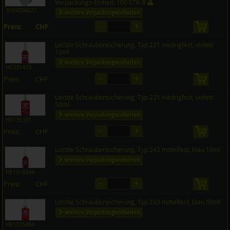
Verpackungs-Einheit: 100 STK-B
3504Z06622
weitere Verpackungseinheiten
–
+
Preis:
CHF
in den 
auf Anfrage
Loctite Schraubensicherung, Typ 221 niedrigfest, violett
10ml
weitere Verpackungseinheiten
HE231473
–
+
Preis:
CHF
in den 
auf Anfrage
Loctite Schraubensicherung, Typ 221 niedrigfest, violett
50ml
weitere Verpackungseinheiten
HE135331
–
+
Preis:
CHF
in den 
auf Anfrage
Loctite Schraubensicherung, Typ 243 mittelfest, blau 10ml
weitere Verpackungseinheiten
HE1918244
–
+
Preis:
CHF
in den 
auf Anfrage
Loctite Schraubensicherung, Typ 243 mittelfest, blau 50ml
weitere Verpackungseinheiten
HE1335884