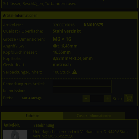
Schlösser, Beschlägen, Torbändern usw.
Artikel-Informationen
Artikel-Nr.:
0200Z06016
KN010675
Qualität / Oberfläche:
Stahl verzinkt
M6 × 16
Grösse / Dimensionen:
Angriff / SW:
4kt.:6,48mm
Kopfdurchmesser:
16,55mm
Kopfhöhe:
3,88mm/4kt.:4,6mm
Gewindeart:
metrisch
Verpackungs-Einheit:
100 Stück
Bemerkung zum Artikel:
Kommission:
–
+
Preis:
in 
auf Anfrage
Stück
Zubehör
Zusatz-Informationen
Artikel-Nr.
Bezeichnung
Unterlagscheiben rund mit Vierkantloch, DIN440V Stahl
Preis CHF
Menge
verzinkt M6/6,6x22x2,0