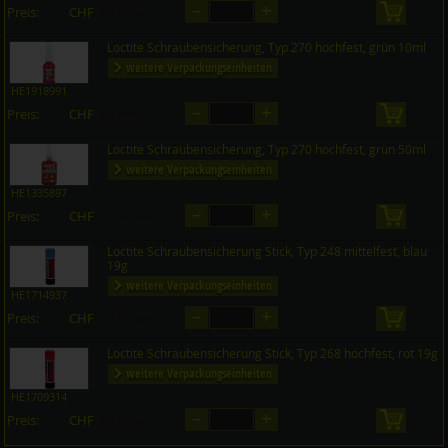
–
+
Preis:
CHF
in den 
auf Anfrage
Loctite Schraubensicherung, Typ 270 hochfest, grün 10ml
weitere Verpackungseinheiten
HE1918991
–
+
Preis:
CHF
in den 
auf Anfrage
Loctite Schraubensicherung, Typ 270 hochfest, grün 50ml
weitere Verpackungseinheiten
HE1335897
–
+
Preis:
CHF
in den 
auf Anfrage
Loctite Schraubensicherung Stick, Typ 248 mittelfest, blau
19g
weitere Verpackungseinheiten
HE1714937
–
+
Preis:
CHF
in den 
auf Anfrage
Loctite Schraubensicherung Stick, Typ 268 hochfest, rot 19g
weitere Verpackungseinheiten
HE1709314
–
+
Preis:
CHF
in den 
auf Anfrage