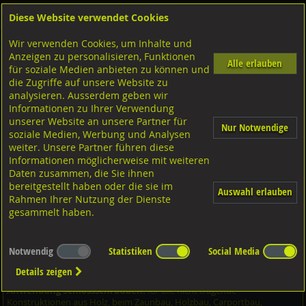
Diese Website verwendet Cookies
Anmelden
Warenkorb
Wir verwenden Cookies, um Inhalte und
Shop
Schrauben
Diverse Schrauben
M-Gewinde
Anzeigen zu personalisieren, Funktionen
Diverse Ausführungen M-Gewinde
Flachrundschrauben
Stahl verzinkt
Alle erlauben
für soziale Medien anbieten zu können und
die Zugriffe auf unsere Website zu
analysieren. Ausserdem geben wir
Flachrundschrauben mit 4kt. Ansatz und MU, DIN603
Informationen zu Ihrer Verwendung
Stahl verzinkt M6x16
unserer Website an unsere Partner für
Nur Notwendige
soziale Medien, Werbung und Analysen
weiter. Unsere Partner führen diese
Informationen möglicherweise mit weiteren
Daten zusammen, die Sie ihnen
bereitgestellt haben oder die sie im
Auswahl erlauben
Rahmen Ihrer Nutzung der Dienste
gesammelt haben.
Notwendig
Statistiken
Social Media
Details zeigen
Anwendung Schlossschrauben:
für alle nicht tragende
Konstruktionen aus Holz, beim Zaunbau, Holzbau, Carportbau,