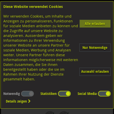
Diese Website verwendet Cookies
Anmelden
Warenkorb
Wir verwenden Cookies, um Inhalte und
Shop
Muttern Innengewinde
Sechskantmuttern
M-Gewinde
Anzeigen zu personalisieren, Funktionen
Sicherungsmuttern
Diverse Ausführungen Sicherungsmuttern
Polystop Polyamidring niedrige For
Alle erlauben
für soziale Medien anbieten zu können und
6-8 Stahl verzinkt
die Zugriffe auf unsere Website zu
analysieren. Ausserdem geben wir
Informationen zu Ihrer Verwendung
Sicherungsmutter niedrige Form, DIN985 ISO10511 6-8
unserer Website an unsere Partner für
Nur Notwendige
verzinkt M48
soziale Medien, Werbung und Analysen
weiter. Unsere Partner führen diese
Informationen möglicherweise mit weiteren
Daten zusammen, die Sie ihnen
bereitgestellt haben oder die sie im
Auswahl erlauben
Rahmen Ihrer Nutzung der Dienste
gesammelt haben.
Notwendig
Statistiken
Social Media
Details zeigen