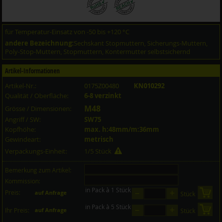
für Temperatur-Einsatz von -50 bis +120 °C
andere Bezeichnung:
Sechskant Stopmuttern, Sicherungs-Muttern,
Poly-Stop-Muttern, Stopmuttern, Kontermutter selbstsichernd
Artikel-Informationen
Artikel-Nr.:
0175Z00480
KN010292
Qualität / Oberfläche:
6-8 verzinkt
M48
Grösse / Dimensionen:
Angriff / SW:
SW75
Kopfhöhe:
max. h:48mm/m:36mm
Gewindeart:
metrisch
Verpackungs-Einheit:
1/5 Stück
Bemerkung zum Artikel:
Kommission:
in Pack à 1 Stück
–
+
Preis:
in 
auf Anfrage
Stück
in Pack à 5 Stück
–
+
in 
Ihr Preis:
auf Anfrage
Stück