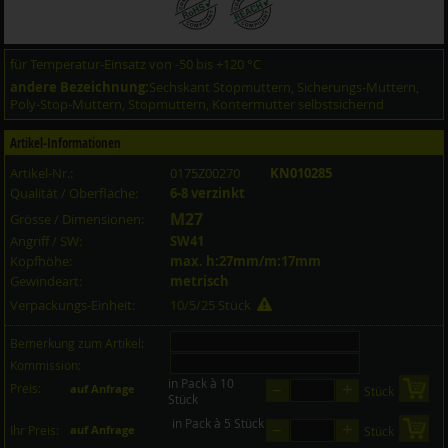
für Temperatur-Einsatz von -50 bis +120 °C
andere Bezeichnung:
Sechskant Stopmuttern, Sicherungs-Muttern,
Poly-Stop-Muttern, Stopmuttern, Kontermutter selbstsichernd
Artikel-Informationen
Artikel-Nr.:
0175Z00270
KN010285
Qualität / Oberfläche:
6-8 verzinkt
M27
Grösse / Dimensionen:
Angriff / SW:
SW41
Kopfhöhe:
max. h:27mm/m:17mm
Gewindeart:
metrisch
Verpackungs-Einheit:
10/5/25 Stück
Bemerkung zum Artikel:
Kommission:
in Pack à 10
–
+
Preis:
in 
auf Anfrage
Stück
Stück
in Pack à 5 Stück
–
+
in 
Ihr Preis:
auf Anfrage
Stück