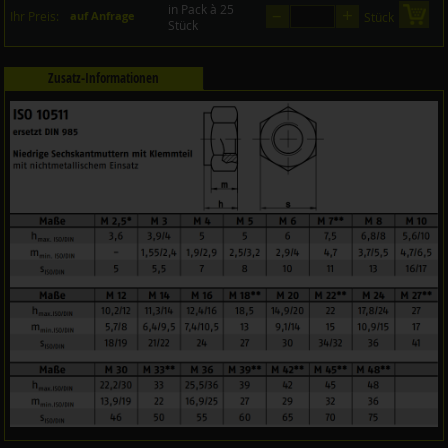
in Pack à 25
–
+
in 
Ihr Preis:
auf Anfrage
Stück
Stück
Zusatz-Informationen