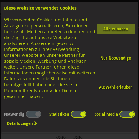
Diese Website verwendet Cookies
Anmelden
Warenkorb
Wir verwenden Cookies, um Inhalte und
Shop
Muttern Innengewinde
Sechskantmuttern
M-Gewinde
Anzeigen zu personalisieren, Funktionen
Sicherungsmuttern
Diverse Ausführungen Sicherungsmuttern
Polystop Polyamidring niedrige For
Alle erlauben
für soziale Medien anbieten zu können und
6-8 Stahl verzinkt
die Zugriffe auf unsere Website zu
analysieren. Ausserdem geben wir
Informationen zu Ihrer Verwendung
Sicherungsmutter niedrige Form, DIN985 ISO10511 6-8
unserer Website an unsere Partner für
Nur Notwendige
verzinkt M27
soziale Medien, Werbung und Analysen
weiter. Unsere Partner führen diese
Informationen möglicherweise mit weiteren
Daten zusammen, die Sie ihnen
bereitgestellt haben oder die sie im
Auswahl erlauben
Rahmen Ihrer Nutzung der Dienste
gesammelt haben.
Notwendig
Statistiken
Social Media
Details zeigen