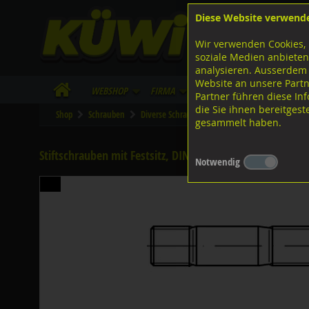
Diese Website verwend
F
Lagerstrasse 8
8953 Dietikon
Wir verwenden Cookies, 
I
Tel.
043 455 20 30
soziale Medien anbieten
analysieren. Ausserdem
Website an unsere Partn
WebShop
Firma
Lieferinfo
Infos/Dow
Partner führen diese I
die Sie ihnen bereitges
Shop
Schrauben
Diverse Schrauben
M-Gewinde
Diverse 
gesammelt haben.
Stiftschrauben mit Festsitz, DIN939 8.8 blank M20x75
Notwendig