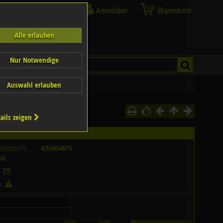
Anmelden
Warenkorb
Alle erlauben
Nur Notwendige
Auswahl erlauben
ails zeigen
00B20075
KN064875
nk
 75
ck