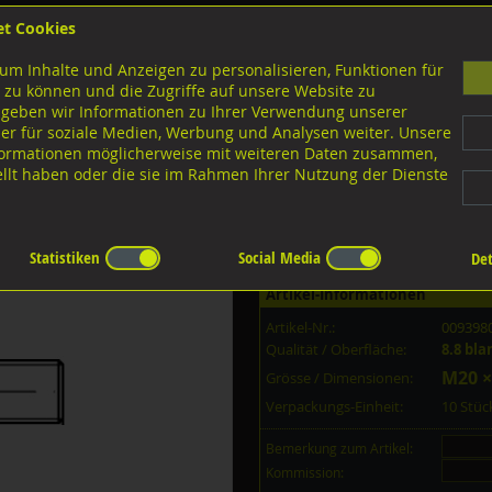
et Cookies
B
um Inhalte und Anzeigen zu personalisieren, Funktionen für
G
 zu können und die Zugriffe auf unsere Website zu
 geben wir Informationen zu Ihrer Verwendung unserer
er für soziale Medien, Werbung und Analysen weiter. Unsere
nloads
nformationen möglicherweise mit weiteren Daten zusammen,
tellt haben oder die sie im Rahmen Ihrer Nutzung der Dienste
Ausführungen M-Gewinde
Stiftschrauben 1,25d
8.8 blank
Statistiken
Social Media
Det
Artikel-Informationen
Artikel-Nr.:
009398
Qualität / Oberfläche:
8.8 bla
M20 ×
Grösse / Dimensionen:
Verpackungs-Einheit:
10 Stü
Bemerkung zum Artikel:
Kommission: