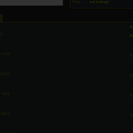
Preis:
auf Anfrage
Pr
20
Pr
au 10ml
Pr
au 50ml
Pr
n 10ml
Pr
n 50ml
Pr