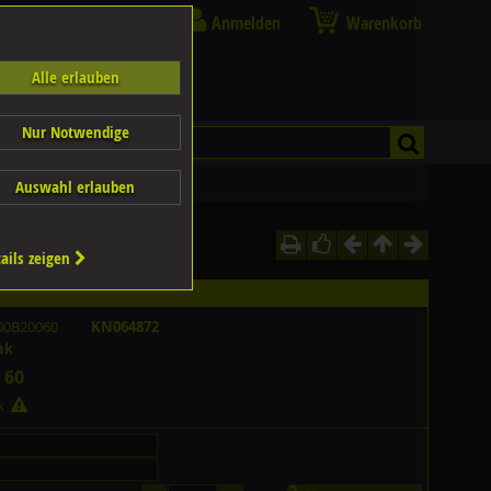
Anmelden
Warenkorb
Alle erlauben
Nur Notwendige
Auswahl erlauben
ails zeigen
00B20060
KN064872
nk
 60
ck