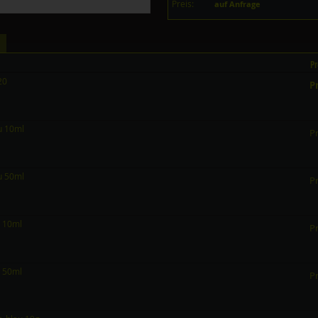
Preis:
auf Anfrage
Pr
20
Pr
au 10ml
Pr
au 50ml
Pr
n 10ml
Pr
n 50ml
Pr