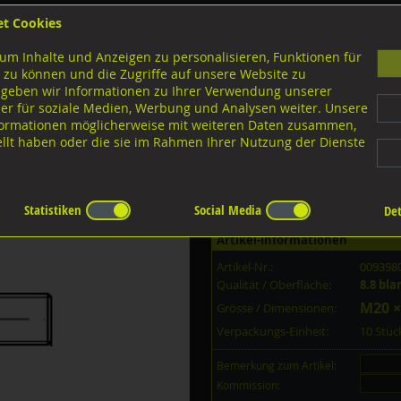
et Cookies
B
um Inhalte und Anzeigen zu personalisieren, Funktionen für
G
 zu können und die Zugriffe auf unsere Website zu
 geben wir Informationen zu Ihrer Verwendung unserer
er für soziale Medien, Werbung und Analysen weiter. Unsere
nloads
nformationen möglicherweise mit weiteren Daten zusammen,
tellt haben oder die sie im Rahmen Ihrer Nutzung der Dienste
Ausführungen M-Gewinde
Stiftschrauben 1,25d
8.8 blank
Statistiken
Social Media
Det
Artikel-Informationen
Artikel-Nr.:
009398
Qualität / Oberfläche:
8.8 bla
M20 ×
Grösse / Dimensionen:
Verpackungs-Einheit:
10 Stü
Bemerkung zum Artikel:
Kommission: