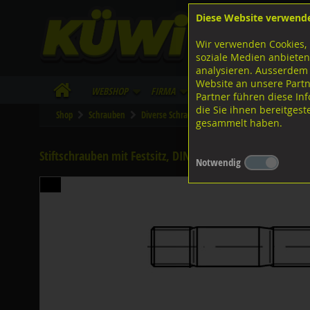
Diese Website verwend
F
Lagerstrasse 8
8953 Dietikon
Wir verwenden Cookies, 
I
Tel.
043 455 20 30
soziale Medien anbieten
analysieren. Ausserdem
Website an unsere Partn
WebShop
Firma
Lieferinfo
Infos/Dow
Partner führen diese I
die Sie ihnen bereitges
Shop
Schrauben
Diverse Schrauben
M-Gewinde
Diverse 
gesammelt haben.
Stiftschrauben mit Festsitz, DIN939 8.8 blank M20x60
Notwendig