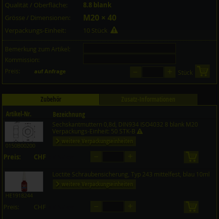
Qualität / Oberfläche:
8.8 blank
M20 × 40
Grösse / Dimensionen:
Verpackungs-Einheit:
10 Stück
Bemerkung zum Artikel:
Kommission:
–
+
Preis:
in 
auf Anfrage
Stück
Zubehör
Zusatz-Informationen
Artikel-Nr.
Bezeichnung
Sechskantmuttern 0,8d, DIN934 ISO4032 8 blank M20
Preis CHF
Menge
Verpackungs-Einheit: 50 STK-B
weitere Verpackungseinheiten
0150B00200
–
+
Preis:
CHF
in den 
auf Anfrage
Loctite Schraubensicherung, Typ 243 mittelfest, blau 10ml
weitere Verpackungseinheiten
HE1918244
–
+
Preis:
CHF
in den 
auf Anfrage