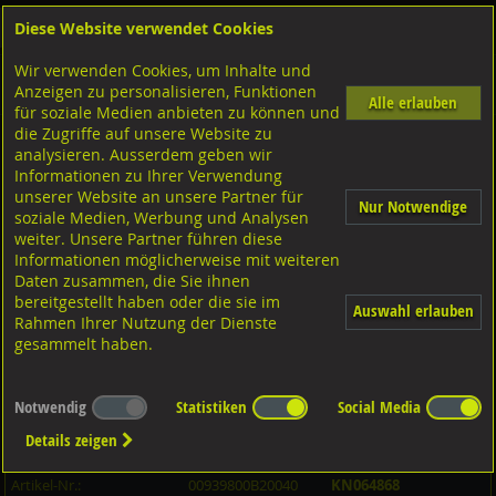
Diese Website verwendet Cookies
Anmelden
Warenkorb
Wir verwenden Cookies, um Inhalte und
Shop
Schrauben
Diverse Schrauben
M-Gewinde
Anzeigen zu personalisieren, Funktionen
Diverse Ausführungen M-Gewinde
Stiftschrauben 1,25d
8.8 blank
Alle erlauben
für soziale Medien anbieten zu können und
die Zugriffe auf unsere Website zu
analysieren. Ausserdem geben wir
Stiftschrauben mit Festsitz, DIN939 8.8 blank M20x40
Informationen zu Ihrer Verwendung
unserer Website an unsere Partner für
Nur Notwendige
soziale Medien, Werbung und Analysen
weiter. Unsere Partner führen diese
Informationen möglicherweise mit weiteren
Daten zusammen, die Sie ihnen
bereitgestellt haben oder die sie im
Auswahl erlauben
Rahmen Ihrer Nutzung der Dienste
gesammelt haben.
Notwendig
Statistiken
Social Media
Details zeigen
Artikel-Informationen
Artikel-Nr.:
00939800B20040
KN064868