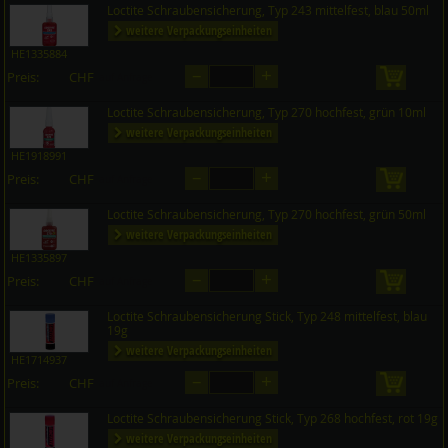
Loctite Schraubensicherung, Typ 243 mittelfest, blau 50ml
weitere Verpackungseinheiten
HE1335884
–
+
Preis:
CHF
in den 
auf Anfrage
Loctite Schraubensicherung, Typ 270 hochfest, grün 10ml
weitere Verpackungseinheiten
HE1918991
–
+
Preis:
CHF
in den 
auf Anfrage
Loctite Schraubensicherung, Typ 270 hochfest, grün 50ml
weitere Verpackungseinheiten
HE1335897
–
+
Preis:
CHF
in den 
auf Anfrage
Loctite Schraubensicherung Stick, Typ 248 mittelfest, blau
19g
weitere Verpackungseinheiten
HE1714937
–
+
Preis:
CHF
in den 
auf Anfrage
Loctite Schraubensicherung Stick, Typ 268 hochfest, rot 19g
weitere Verpackungseinheiten