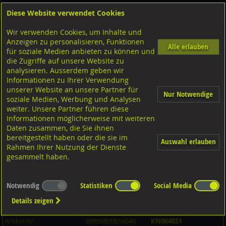
Diese Website verwendet Cookies
Anmelden
Warenkorb
Wir verwenden Cookies, um Inhalte und
Shop
Schrauben
Diverse Schrauben
M-Gewinde
Anzeigen zu personalisieren, Funktionen
Diverse Ausführungen M-Gewinde
Stiftschrauben 1,25d
8.8 blank
Alle erlauben
für soziale Medien anbieten zu können und
die Zugriffe auf unsere Website zu
analysieren. Ausserdem geben wir
Stiftschrauben mit Festsitz, DIN939 8.8 blank M16x40
Informationen zu Ihrer Verwendung
unserer Website an unsere Partner für
Nur Notwendige
soziale Medien, Werbung und Analysen
weiter. Unsere Partner führen diese
Informationen möglicherweise mit weiteren
Daten zusammen, die Sie ihnen
bereitgestellt haben oder die sie im
Auswahl erlauben
Rahmen Ihrer Nutzung der Dienste
gesammelt haben.
Notwendig
Statistiken
Social Media
Details zeigen
Artikel-Informationen
Artikel-Nr.:
00939800B16040
KN064851