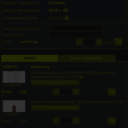
Qualität / Oberfläche:
8.8 blank
M16 × 40
Grösse / Dimensionen:
Verpackungs-Einheit:
25 Stück
Bemerkung zum Artikel:
Kommission:
–
+
Preis:
in 
auf Anfrage
Stück
Zubehör
Zusatz-Informationen
Artikel-Nr.
Bezeichnung
Sechskantmuttern 0,8d, DIN934 ISO4032 8 blank M16
Preis CHF
Menge
Verpackungs-Einheit: 50 STK-B
weitere Verpackungseinheiten
0150B00160
–
+
Preis:
CHF
in den 
auf Anfrage
Loctite Schraubensicherung, Typ 243 mittelfest, blau 10ml
weitere Verpackungseinheiten
HE1918244
–
+
Preis:
CHF
in den 
auf Anfrage