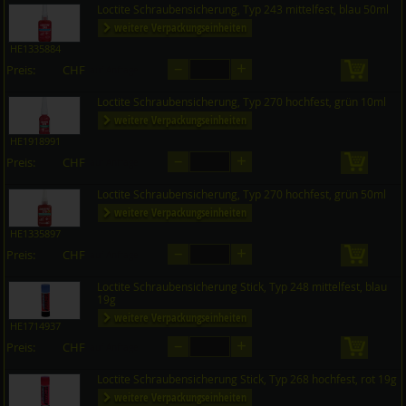
Loctite Schraubensicherung, Typ 243 mittelfest, blau 50ml
weitere Verpackungseinheiten
HE1335884
–
+
Preis:
CHF
in den 
auf Anfrage
Loctite Schraubensicherung, Typ 270 hochfest, grün 10ml
weitere Verpackungseinheiten
HE1918991
–
+
Preis:
CHF
in den 
auf Anfrage
Loctite Schraubensicherung, Typ 270 hochfest, grün 50ml
weitere Verpackungseinheiten
HE1335897
–
+
Preis:
CHF
in den 
auf Anfrage
Loctite Schraubensicherung Stick, Typ 248 mittelfest, blau
19g
weitere Verpackungseinheiten
HE1714937
–
+
Preis:
CHF
in den 
auf Anfrage
Loctite Schraubensicherung Stick, Typ 268 hochfest, rot 19g
weitere Verpackungseinheiten