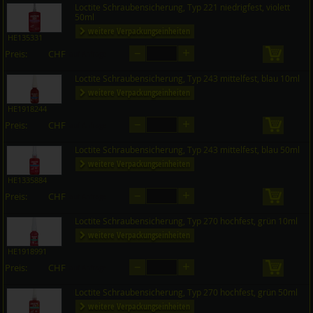
Loctite Schraubensicherung, Typ 221 niedrigfest, violett
50ml
weitere Verpackungseinheiten
HE135331
–
+
Preis:
CHF
in den 
auf Anfrage
Loctite Schraubensicherung, Typ 243 mittelfest, blau 10ml
weitere Verpackungseinheiten
HE1918244
–
+
Preis:
CHF
in den 
auf Anfrage
Loctite Schraubensicherung, Typ 243 mittelfest, blau 50ml
weitere Verpackungseinheiten
HE1335884
–
+
Preis:
CHF
in den 
auf Anfrage
Loctite Schraubensicherung, Typ 270 hochfest, grün 10ml
weitere Verpackungseinheiten
HE1918991
–
+
Preis:
CHF
in den 
auf Anfrage
Loctite Schraubensicherung, Typ 270 hochfest, grün 50ml
weitere Verpackungseinheiten