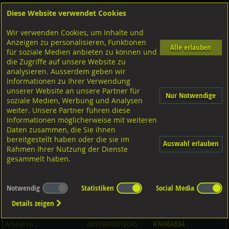
Diese Website verwendet Cookies
Anmelden
Warenkorb
Wir verwenden Cookies, um Inhalte und
Shop
Schrauben
Diverse Schrauben
M-Gewinde
Anzeigen zu personalisieren, Funktionen
Diverse Ausführungen M-Gewinde
Stiftschrauben 1,25d
8.8 blank
Alle erlauben
für soziale Medien anbieten zu können und
die Zugriffe auf unsere Website zu
analysieren. Ausserdem geben wir
Stiftschrauben mit Festsitz, DIN939 8.8 blank M12x45
Informationen zu Ihrer Verwendung
unserer Website an unsere Partner für
Nur Notwendige
soziale Medien, Werbung und Analysen
weiter. Unsere Partner führen diese
Informationen möglicherweise mit weiteren
Daten zusammen, die Sie ihnen
bereitgestellt haben oder die sie im
Auswahl erlauben
Rahmen Ihrer Nutzung der Dienste
gesammelt haben.
Notwendig
Statistiken
Social Media
Details zeigen
Artikel-Informationen
Artikel-Nr.:
00939800B12045
KN064834