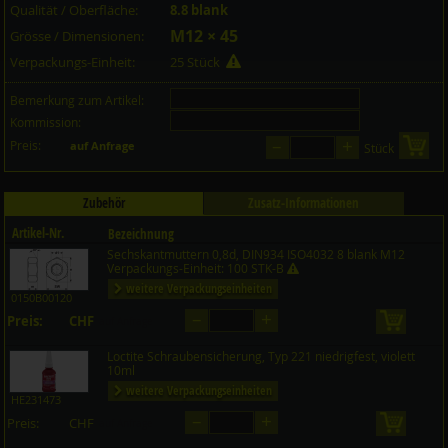
Qualität / Oberfläche:
8.8 blank
M12 × 45
Grösse / Dimensionen:
Verpackungs-Einheit:
25 Stück
Bemerkung zum Artikel:
Kommission:
–
+
Preis:
in 
auf Anfrage
Stück
Zubehör
Zusatz-Informationen
Artikel-Nr.
Bezeichnung
Sechskantmuttern 0,8d, DIN934 ISO4032 8 blank M12
Preis CHF
Menge
Verpackungs-Einheit: 100 STK-B
weitere Verpackungseinheiten
0150B00120
–
+
Preis:
CHF
in den 
auf Anfrage
Loctite Schraubensicherung, Typ 221 niedrigfest, violett
10ml
weitere Verpackungseinheiten
HE231473
–
+
Preis:
CHF
in den 
auf Anfrage