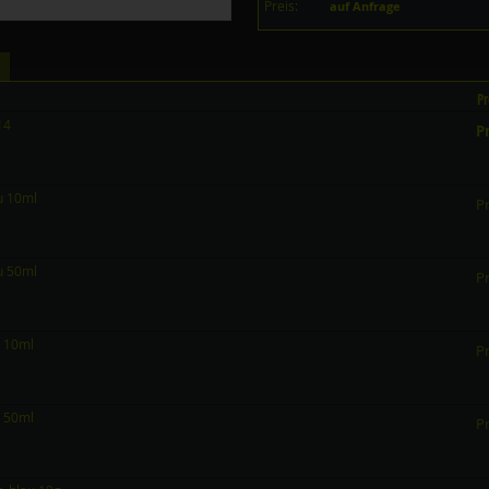
Preis:
auf Anfrage
Pr
14
Pr
au 10ml
Pr
au 50ml
Pr
n 10ml
Pr
n 50ml
Pr