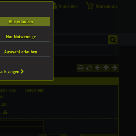
Anmelden
Warenkorb
Alle erlauben
Nur Notwendige
Auswahl erlauben
ails zeigen
00B14040
KN064981
nk
 40
ck