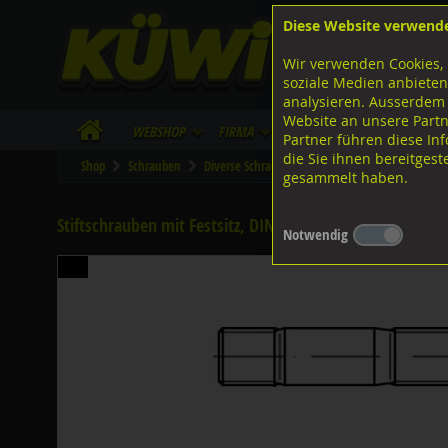
Diese Website verwend
F
Lagerstrasse 8
8953 Dietikon
Wir verwenden Cookies, 
I
Tel.
043 455 20 30
soziale Medien anbieten
analysieren. Ausserdem
Website an unsere Partn
WebShop
Firma
Lieferinfo
Infos/Dow
Partner führen diese I
die Sie ihnen bereitges
Shop
Schrauben
Diverse Schrauben
M-Gewinde
Diverse 
gesammelt haben.
Stiftschrauben mit Festsitz, DIN939 5.8 blank M14x40
Notwendig