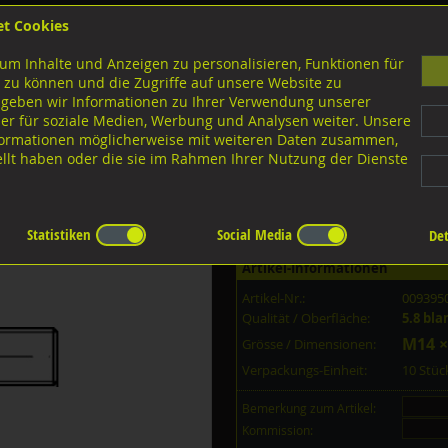
et Cookies
B
um Inhalte und Anzeigen zu personalisieren, Funktionen für
G
 zu können und die Zugriffe auf unsere Website zu
 geben wir Informationen zu Ihrer Verwendung unserer
er für soziale Medien, Werbung und Analysen weiter. Unsere
nloads
nformationen möglicherweise mit weiteren Daten zusammen,
tellt haben oder die sie im Rahmen Ihrer Nutzung der Dienste
Ausführungen M-Gewinde
Stiftschrauben 1,25d
5.8 blank
Statistiken
Social Media
Det
Artikel-Informationen
Artikel-Nr.:
009395
Qualität / Oberfläche:
5.8 bla
M14 ×
Grösse / Dimensionen:
Verpackungs-Einheit:
10 Stü
Bemerkung zum Artikel:
Kommission: