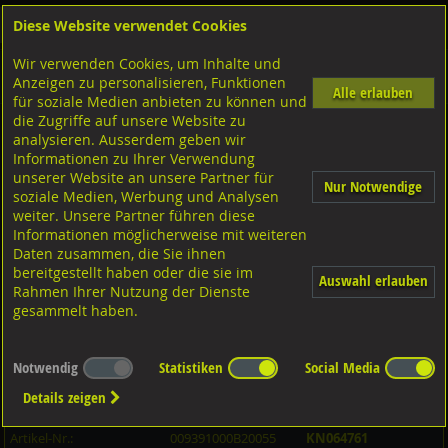
Diese Website verwendet Cookies
Anmelden
Warenkorb
Wir verwenden Cookies, um Inhalte und
Shop
Schrauben
Diverse Schrauben
M-Gewinde
Anzeigen zu personalisieren, Funktionen
Diverse Ausführungen M-Gewinde
Stiftschrauben 1,25d
10.9 blank
Alle erlauben
für soziale Medien anbieten zu können und
die Zugriffe auf unsere Website zu
analysieren. Ausserdem geben wir
Stiftschrauben mit Festsitz, DIN939 10.9 blank M20x55
Informationen zu Ihrer Verwendung
unserer Website an unsere Partner für
Nur Notwendige
soziale Medien, Werbung und Analysen
weiter. Unsere Partner führen diese
Informationen möglicherweise mit weiteren
Daten zusammen, die Sie ihnen
bereitgestellt haben oder die sie im
Auswahl erlauben
Rahmen Ihrer Nutzung der Dienste
gesammelt haben.
Notwendig
Statistiken
Social Media
Details zeigen
Artikel-Informationen
Artikel-Nr.:
009391000B20055
KN064761