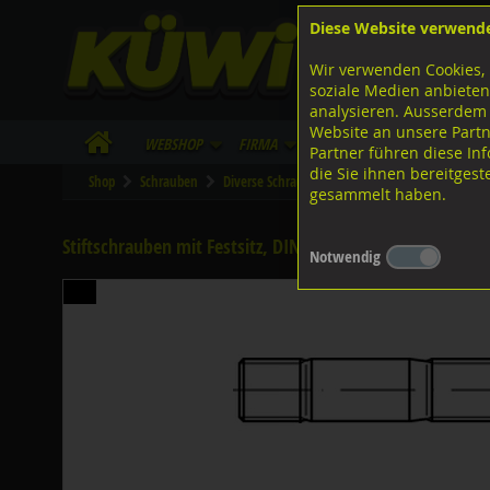
Diese Website verwend
F
Lagerstrasse 8
8953 Dietikon
Wir verwenden Cookies, 
I
Tel.
043 455 20 30
soziale Medien anbieten
analysieren. Ausserdem
Website an unsere Partn
WebShop
Firma
Lieferinfo
Infos/Dow
Partner führen diese I
die Sie ihnen bereitges
Shop
Schrauben
Diverse Schrauben
M-Gewinde
Diverse 
gesammelt haben.
Stiftschrauben mit Festsitz, DIN939 10.9 blank M12x50
Notwendig