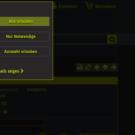
Anmelden
Warenkorb
Alle erlauben
Nur Notwendige
Auswahl erlauben
ails zeigen
000B12050
KN064735
ank
 50
ck