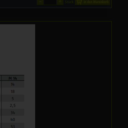
–
+
Stück
in den Warenkorb