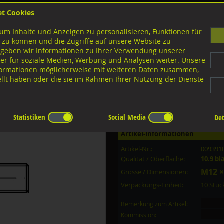
et Cookies
B
um Inhalte und Anzeigen zu personalisieren, Funktionen für
G
 zu können und die Zugriffe auf unsere Website zu
 geben wir Informationen zu Ihrer Verwendung unserer
er für soziale Medien, Werbung und Analysen weiter. Unsere
nloads
nformationen möglicherweise mit weiteren Daten zusammen,
tellt haben oder die sie im Rahmen Ihrer Nutzung der Dienste
Ausführungen M-Gewinde
Stiftschrauben 1,25d
10.9 blank
Statistiken
Social Media
Det
Artikel-Informationen
Artikel-Nr.:
009391
Qualität / Oberfläche:
10.9 bl
M12 ×
Grösse / Dimensionen:
Verpackungs-Einheit:
10 Stü
Bemerkung zum Artikel:
Kommission: