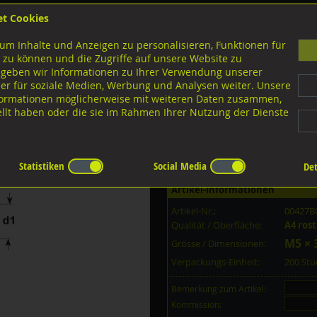
et Cookies
B
um Inhalte und Anzeigen zu personalisieren, Funktionen für
G
 zu können und die Zugriffe auf unsere Website zu
 geben wir Informationen zu Ihrer Verwendung unserer
er für soziale Medien, Werbung und Analysen weiter. Unsere
nloads
nformationen möglicherweise mit weiteren Daten zusammen,
tellt haben oder die sie im Rahmen Ihrer Nutzung der Dienste
Ausführungen M-Gewinde
Schaftschrauben
A4 rostfrei
2342 A4 rostfrei M5x30
Statistiken
Social Media
Det
Artikel-Informationen
Artikel-Nr.:
00427B
Qualität / Oberfläche:
A4 rost
M5 × 
Grösse / Dimensionen:
Verpackungs-Einheit:
200 St
Bemerkung zum Artikel:
Kommission: