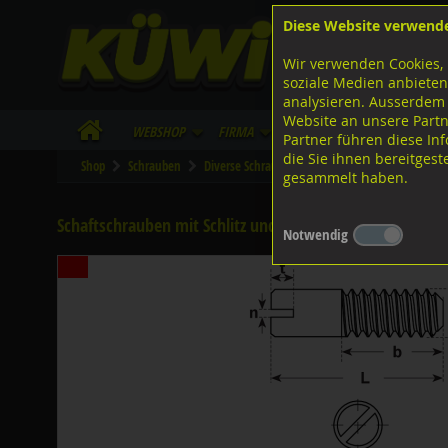
Diese Website verwend
F
Lagerstrasse 8
8953 Dietikon
Wir verwenden Cookies, 
I
Tel.
043 455 20 30
soziale Medien anbieten
analysieren. Ausserdem
Website an unsere Partn
WebShop
Firma
Lieferinfo
Infos/Dow
Partner führen diese I
die Sie ihnen bereitges
Shop
Schrauben
Diverse Schrauben
M-Gewinde
Diverse 
gesammelt haben.
Schaftschrauben mit Schlitz und Kegelkuppe, DIN427 ISO
Notwendig