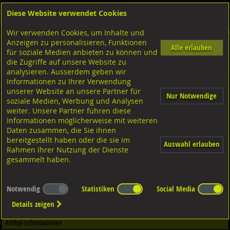
Diese Website verwendet Cookies
Anmelden
Warenkorb
Wir verwenden Cookies, um Inhalte und
Shop
Dübeltechnik
Rahmenbefestigungen
Diverse Ausführungen Rahmenbefest
Anzeigen zu personalisieren, Funktionen
Rahmendübel
Diverse Ausführungen
Rahmendübel PROFIX PMFR-6/6R
Alle erlauben
für soziale Medien anbieten zu können und
Stahl verzinkt
die Zugriffe auf unsere Website zu
analysieren. Ausserdem geben wir
Informationen zu Ihrer Verwendung
Spreiznieten Flachkopf, Aluminium-Stahl 4,8x30 K:19-24
unserer Website an unsere Partner für
Nur Notwendige
soziale Medien, Werbung und Analysen
weiter. Unsere Partner führen diese
Informationen möglicherweise mit weiteren
Daten zusammen, die Sie ihnen
bereitgestellt haben oder die sie im
Auswahl erlauben
Rahmen Ihrer Nutzung der Dienste
gesammelt haben.
Notwendig
Statistiken
Social Media
Details zeigen
Artikel-Informationen