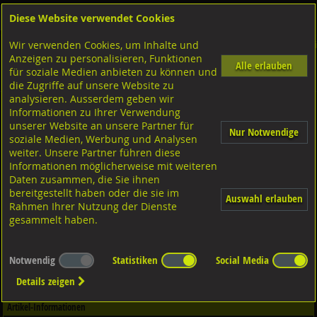
Diese Website verwendet Cookies
Anmelden
Warenkorb
Wir verwenden Cookies, um Inhalte und
Shop
Dübeltechnik
Rahmenbefestigungen
Diverse Ausführungen Rahmenbefest
Anzeigen zu personalisieren, Funktionen
Rahmendübel
Diverse Ausführungen
Rahmendübel PROFIX PMFR-6/6R
Alle erlauben
für soziale Medien anbieten zu können und
Stahl verzinkt
die Zugriffe auf unsere Website zu
analysieren. Ausserdem geben wir
Informationen zu Ihrer Verwendung
Spreiznieten Flachkopf, Aluminium-Stahl 4x18 K:10-13
unserer Website an unsere Partner für
Nur Notwendige
soziale Medien, Werbung und Analysen
weiter. Unsere Partner führen diese
Informationen möglicherweise mit weiteren
Daten zusammen, die Sie ihnen
bereitgestellt haben oder die sie im
Auswahl erlauben
Rahmen Ihrer Nutzung der Dienste
gesammelt haben.
Notwendig
Statistiken
Social Media
Details zeigen
Artikel-Informationen