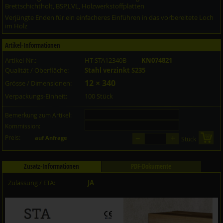
Brettschichtholt, BSP,LVL, Holzwerkstoffplatten
Verjüngte Enden für ein einfacheres Einführen in das vorbereitete Loch
im Holz
Artikel-Informationen
Artikel-Nr.:
HT-STA12340B
KN074821
Qualität / Oberfläche:
Stahl verzinkt S235
12 × 340
Grösse / Dimensionen:
Verpackungs-Einheit:
100 Stück
Bemerkung zum Artikel:
Kommission:
–
+
Preis:
in 
auf Anfrage
Stück
Zusatz-Informationen
PDF-Dokumente
Zulassung / ETA:
JA