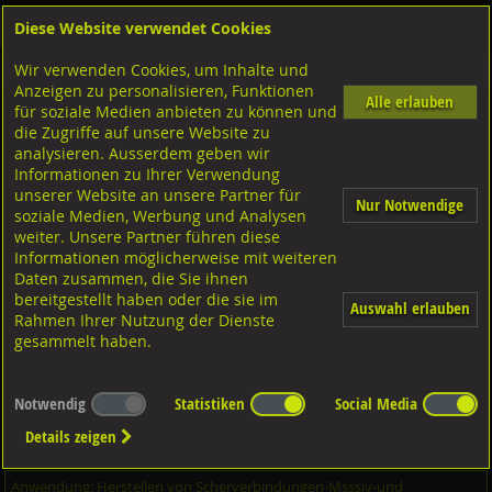
Diese Website verwendet Cookies
Anmelden
Warenkorb
Wir verwenden Cookies, um Inhalte und
Shop
Logistik Lösungen
Kundenteile Lager-Logistik
Anzeigen zu personalisieren, Funktionen
Alle erlauben
für soziale Medien anbieten zu können und
Glatter Stabdübel, DIN1052 Stahl verzinkt S235 12x340
die Zugriffe auf unsere Website zu
analysieren. Ausserdem geben wir
Informationen zu Ihrer Verwendung
unserer Website an unsere Partner für
Nur Notwendige
soziale Medien, Werbung und Analysen
weiter. Unsere Partner führen diese
Informationen möglicherweise mit weiteren
Daten zusammen, die Sie ihnen
bereitgestellt haben oder die sie im
Auswahl erlauben
Rahmen Ihrer Nutzung der Dienste
gesammelt haben.
Notwendig
Statistiken
Social Media
Details zeigen
Anwendung: Herstellen von Scherverbindungen-Msssiv-und