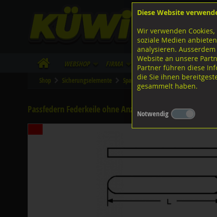
Diese Website verwend
F
Lagerstrasse 8
8953 Dietikon
Wir verwenden Cookies, 
I
Tel.
043 455 20 30
soziale Medien anbieten
analysieren. Ausserdem
Website an unsere Partn
WebShop
Firma
Lieferinfo
Infos/Dow
Partner führen diese I
die Sie ihnen bereitges
Shop
Sicherungselemente
Spannhülsen
Diverse Ausführung
gesammelt haben.
Passfedern Federkeile ohne Anzug hohe Form, DIN6885A 
Notwendig