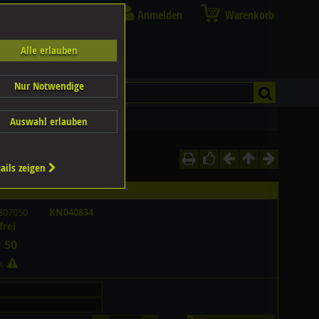
Anmelden
Warenkorb
Alle erlauben
Nur Notwendige
Auswahl erlauben
ails zeigen
807050
KN040834
frei
× 50
ck