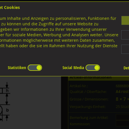
et Cookies
B
um Inhalte und Anzeigen zu personalisieren, Funktionen für
G
 zu können und die Zugriffe auf unsere Website zu
 geben wir Informationen zu Ihrer Verwendung unserer
er für soziale Medien, Werbung und Analysen weiter. Unsere
nloads
nformationen möglicherweise mit weiteren Daten zusammen,
tellt haben oder die sie im Rahmen Ihrer Nutzung der Dienste
en Spannhülsen
mit Zahnschlitz
A2 rostfrei
A4 rostfrei 8x7x50
Statistiken
Social Media
Det
Artikel-Informationen
Artikel-Nr.:
6886B0
Qualität / Oberfläche:
A4 rost
8 × 7 
Grösse / Dimensionen:
Verpackungs-Einheit:
25 Stü
Bemerkung zum Artikel:
Kommission: