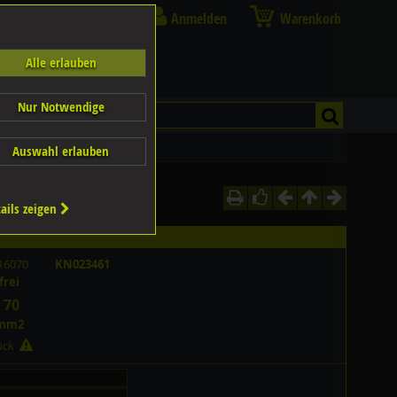
Anmelden
Warenkorb
Alle erlauben
Nur Notwendige
Auswahl erlauben
ails zeigen
16070
KN023461
frei
 70
/mm2
tück