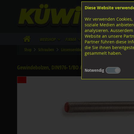
Diese Website verwend
F
Lagerstrasse 8
8953 Dietikon
Wir verwenden Cookies, 
I
Tel.
043 455 20 30
soziale Medien anbieten
analysieren. Ausserdem
Website an unsere Partn
WebShop
Firma
Lieferinfo
Infos/Dow
Partner führen diese I
die Sie ihnen bereitges
Shop
Schrauben
Linsensenkkopf
Spanplattenschrauben
D
gesammelt haben.
Gewindebolzen, DIN976-1/BO A4 rostfrei M16x70
Notwendig