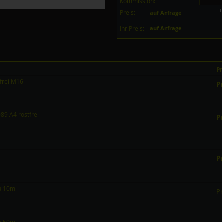
Kommission:
i
Preis:
auf Anfrage
Ihr Preis:
auf Anfrage
Pr
frei M16
Pr
9 A4 rostfrei
Pr
Pr
au 10ml
Pr
au 50ml