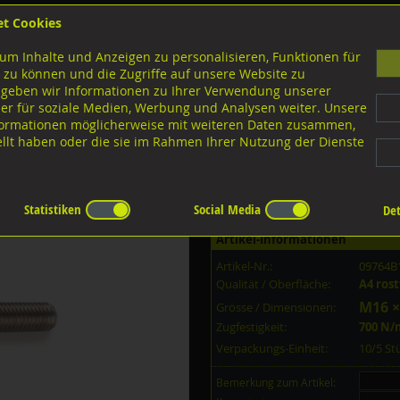
et Cookies
B
um Inhalte und Anzeigen zu personalisieren, Funktionen für
G
 zu können und die Zugriffe auf unsere Website zu
 geben wir Informationen zu Ihrer Verwendung unserer
er für soziale Medien, Werbung und Analysen weiter. Unsere
nloads
nformationen möglicherweise mit weiteren Daten zusammen,
tellt haben oder die sie im Rahmen Ihrer Nutzung der Dienste
iverse Ausführungen Spanplattenschrauben
mit Torx
A2 rostfrei
Statistiken
Social Media
Det
Artikel-Informationen
Artikel-Nr.:
09764B
Qualität / Oberfläche:
A4 rost
M16 ×
Grösse / Dimensionen:
Zugfestigkeit:
700 N
Verpackungs-Einheit:
10/5 S
Bemerkung zum Artikel: