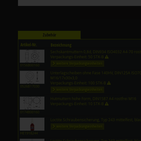
Zubehör
Artikel-Nr.
Bezeichnung
Sechskantmuttern 0,8d, DIN934 ISO4032 A4-70 rost
Verpackungs-Einheit: 50 STK-B
weitere Verpackungseinheiten
0156B00160
Unterlagscheiben ohne Fase 140HV, DIN125A ISO708
M16/17x30x3,0
Verpackungs-Einheit: 100 STK-B
0526B17030
weitere Verpackungseinheiten
Hutmuttern hohe Form, DIN1587 A4 rostfrei M16
Verpackungs-Einheit: 10 STK-B
0174B00160
Loctite Schraubensicherung, Typ 243 mittelfest, bl
weitere Verpackungseinheiten
HE1918244
Loctite Schraubensicherung, Typ 243 mittelfest, bl