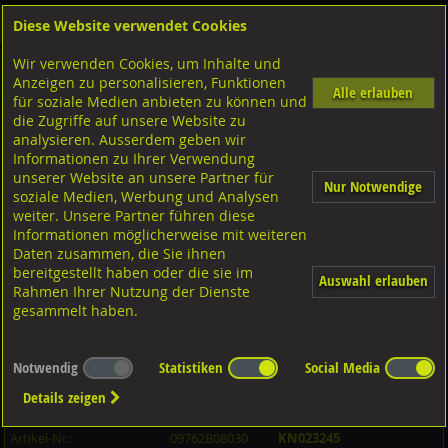
Diese Website verwendet Cookies
Anmelden
Warenkorb
Wir verwenden Cookies, um Inhalte und
Shop
Schrauben
Linsensenkkopf
Blechschrauben
Anzeigen zu personalisieren, Funktionen
Diverse Ausführungen Blechschrauben
mit Schlitz
A2 rostfrei
Alle erlauben
für soziale Medien anbieten zu können und
die Zugriffe auf unsere Website zu
analysieren. Ausserdem geben wir
Gewindebolzen, DIN976-1/BO A2 rostfrei M8x30
Informationen zu Ihrer Verwendung
unserer Website an unsere Partner für
Nur Notwendige
soziale Medien, Werbung und Analysen
weiter. Unsere Partner führen diese
Informationen möglicherweise mit weiteren
Daten zusammen, die Sie ihnen
bereitgestellt haben oder die sie im
Auswahl erlauben
Rahmen Ihrer Nutzung der Dienste
gesammelt haben.
Notwendig
Statistiken
Social Media
Details zeigen
Artikel-Informationen
Artikel-Nr.:
09762B08030
KN023245