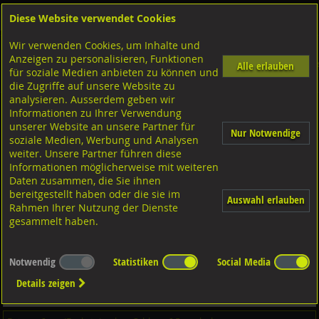
Diese Website verwendet Cookies
Anmelden
Warenkorb
Wir verwenden Cookies, um Inhalte und
Shop
Schrauben
Zylinderschrauben
M-Gewinde / Zylinderkopf
Anzeigen zu personalisieren, Funktionen
Diverse Ausführungen M-Gewinde / Zylinderkopf
Torx Innensechsrund
Diverse Ausführungen TORX-Innen
Alle erlauben
für soziale Medien anbieten zu können und
mit niedrigem Kopf
A4 rostfrei
die Zugriffe auf unsere Website zu
analysieren. Ausserdem geben wir
Informationen zu Ihrer Verwendung
Fensterbau-Zylinder-Montageschraube TX, Stahl verzinkt
unserer Website an unsere Partner für
Nur Notwendige
7,5x132
soziale Medien, Werbung und Analysen
weiter. Unsere Partner führen diese
Informationen möglicherweise mit weiteren
Daten zusammen, die Sie ihnen
bereitgestellt haben oder die sie im
Auswahl erlauben
Rahmen Ihrer Nutzung der Dienste
gesammelt haben.
Notwendig
Statistiken
Social Media
Details zeigen