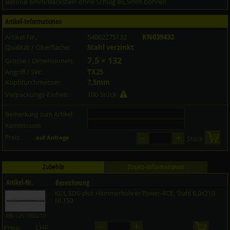
Betonø 6mm/Backstein ohne Schlag ø6,5mm bohren
Artikel-Informationen
Artikel-Nr.:
54002Z75132
KN039432
Qualität / Oberfläche:
Stahl verzinkt
7,5 × 132
Grösse / Dimensionen:
Angriff / SW:
TX25
Kopfdurchmesser:
7,5mm
Verpackungs-Einheit:
100 Stück
Bemerkung zum Artikel:
Kommission:
–
+
Preis:
in 
auf Anfrage
Stück
Zubehör
Zusatz-Informationen
Artikel-Nr.
Bezeichnung
KEIL SDS-plus Hammerbohrer Power-4CE, Stahl 6,0x210
Preis CHF
Menge
Nl.150
RB-1251060210
–
+
Preis:
CHF
in den 
auf Anfrage